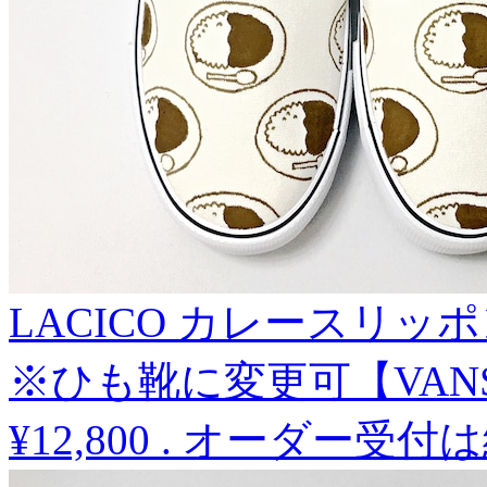
LACICO カレースリッ
※ひも靴に変更可【VA
¥12,800
.
オーダー受付は