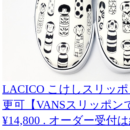
LACICO こけしスリッ
更可【VANSスリッポン
¥14,800
.
オーダー受付は