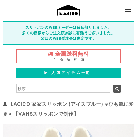
スリッポンのWEBオーダーは締め切りしました。
多くの皆様からご注文頂き誠に有難うございました。
次回のWEB受注会は未定です。
全国送料無料
全 商 品 対 象
▶︎ 人 気 ア イ テ ム 一覧
LACICO 家家スリッポン (アイスブルー) ※ひも靴に変
更可【VANSスリッポンで制作】