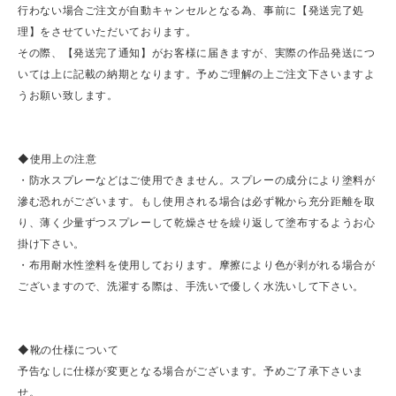
行わない場合ご注文が自動キャンセルとなる為、事前に【発送完了処
理】をさせていただいております。
その際、【発送完了通知】がお客様に届きますが、実際の作品発送につ
いては上に記載の納期となります。予めご理解の上ご注文下さいますよ
うお願い致します。
◆使用上の注意
・防水スプレーなどはご使用できません。スプレーの成分により塗料が
滲む恐れがございます。もし使用される場合は必ず靴から充分距離を取
り、薄く少量ずつスプレーして乾燥させを繰り返して塗布するようお心
掛け下さい。
・布用耐水性塗料を使用しております。摩擦により色が剥がれる場合が
ございますので、洗濯する際は、手洗いで優しく水洗いして下さい。
◆靴の仕様について
予告なしに仕様が変更となる場合がございます。予めご了承下さいま
せ。