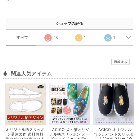
ショップの評価
すべて
46
1
1
通報する
関連人気アイテム
オリジナル柄スリッポ
LACICO 犬・猫オリジ
LACICO オリジナル
ン受注製作 送料無料
ナル柄スリッポン オー
ワンポイントスリッポ
ラッピング無料 ※ひも
ダーメイド ※ひも靴に
ン ( 22cm-31cm / 全