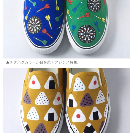
▲チグハグカラーが目を惹くアシンメ特集。