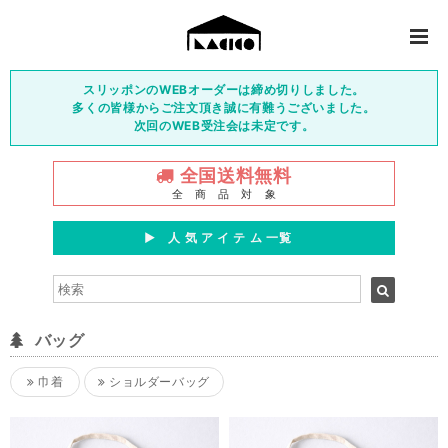
スリッポンのWEBオーダーは締め切りしました。
多くの皆様からご注文頂き誠に有難うございました。
次回のWEB受注会は未定です。
全国送料無料
全 商 品 対 象
▶︎ 人 気 ア イ テ ム 一覧
バッグ
巾着
ショルダーバッグ