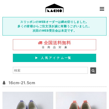
スリッポンのWEBオーダーは締め切りしました。
多くの皆様からご注文頂き誠に有難うございました。
次回のWEB受注会は未定です。
全国送料無料
全 商 品 対 象
▶︎ 人 気 ア イ テ ム 一覧
16cm-21.5cm