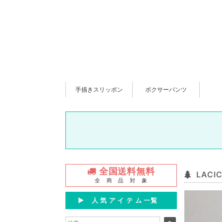
手描きスリッポン
ボクサーパンツ
全国送料無料
LAC
全 商 品 対 象
▶︎ 人 気 ア イ テ ム 一覧