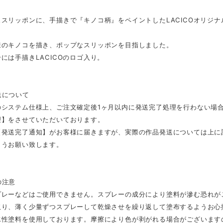
スリッポンに、手描きで『キノコ柄』をペイントしたLACICOオリジ
様のキノコを描き、ポップなスリッポンを目指しました。
には手描きLACICOのロゴ入り。
送について
のシステム仕様上、ご注文確定後1ヶ月以内に発送完了処理を行わない場
理】をさせていただいております。
【発送完了通知】がお客様に届きますが、実際の作品発送については上に
ようお願い致します。
の注意
プレーなどはご使用できません。スプレーの成分により塗料が滲む恐れが
取り、薄く少量ずつスプレーして乾燥させを繰り返して塗布するようお心
水性塗料を使用しております。摩擦により色が剥がれる場合がございます