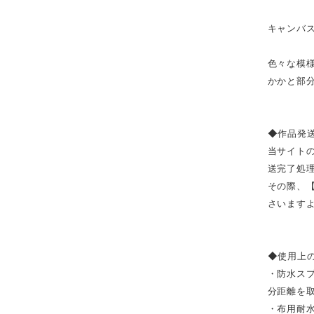
キャンバス
色々な模
かかと部分
◆作品発
当サイト
送完了処
その際、
さいます
◆使用上
・防水ス
分距離を
・布用耐