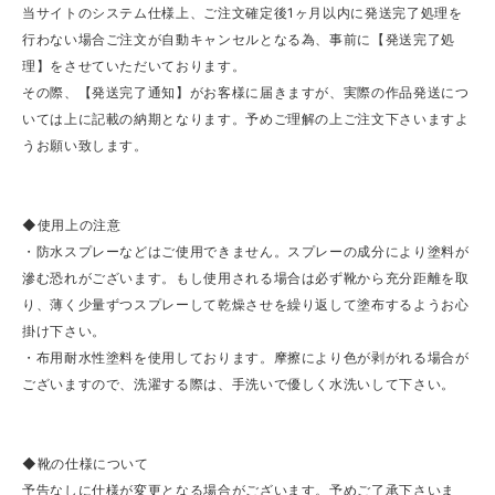
当サイトのシステム仕様上、ご注文確定後1ヶ月以内に発送完了処理を
行わない場合ご注文が自動キャンセルとなる為、事前に【発送完了処
理】をさせていただいております。
その際、【発送完了通知】がお客様に届きますが、実際の作品発送につ
いては上に記載の納期となります。予めご理解の上ご注文下さいますよ
うお願い致します。
◆使用上の注意
・防水スプレーなどはご使用できません。スプレーの成分により塗料が
滲む恐れがございます。もし使用される場合は必ず靴から充分距離を取
り、薄く少量ずつスプレーして乾燥させを繰り返して塗布するようお心
掛け下さい。
・布用耐水性塗料を使用しております。摩擦により色が剥がれる場合が
ございますので、洗濯する際は、手洗いで優しく水洗いして下さい。
◆靴の仕様について
予告なしに仕様が変更となる場合がございます。予めご了承下さいま