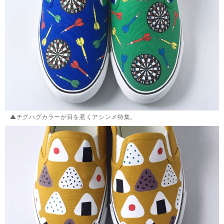
▲チグハグカラーが目を惹くアシンメ特集。