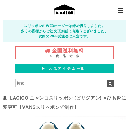
スリッポンのWEBオーダーは締め切りしました。
多くの皆様からご注文頂き誠に有難うございました。
次回のWEB受注会は未定です。
全国送料無料
全 商 品 対 象
▶︎ 人 気 ア イ テ ム 一覧
LACICO ニャンコスリッポン (ビリジアン) ※ひも靴に
変更可【VANSスリッポンで制作】