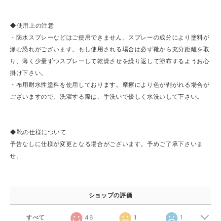
◆使用上の注意
・防水スプレーなどはご使用できません。スプレーの成分により塗料が
滲む恐れがございます。もし使用される場合は必ず靴から充分距離を取
り、薄く少量ずつスプレーして乾燥させを繰り返して塗布するようお心
掛け下さい。
・布用耐水性塗料を使用しております。摩擦により色が剥がれる場合が
ございますので、洗濯する際は、手洗いで優しく水洗いして下さい。
◆靴の仕様について
予告なしに仕様が変更となる場合がございます。予めご了承下さいま
せ。
ショップの評価
すべて
46
1
1