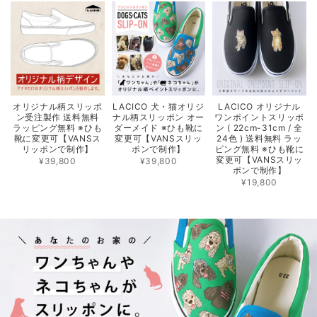
オリジナル柄スリッポ
LACICO 犬・猫オリジ
LACICO オリジナル
ン受注製作 送料無料
ナル柄スリッポン オー
ワンポイントスリッポ
ラッピング無料 ※ひも
ダーメイド ※ひも靴に
ン ( 22cm-31cm / 全
靴に変更可【VANSス
変更可【VANSスリッ
24色 ) 送料無料 ラッ
リッポンで制作】
ポンで制作】
ピング無料 ※ひも靴に
変更可【VANSスリッ
¥39,800
¥39,800
ポンで制作】
¥19,800