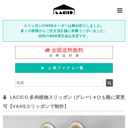
スリッポンのWEBオーダーは締め切りしました。
多くの皆様からご注文頂き誠に有難うございました。
次回のWEB受注会は未定です。
全国送料無料
全 商 品 対 象
▶︎ 人 気 ア イ テ ム 一覧
LACICO 多肉植物スリッポン (グレー) ※ひも靴に変更
可【VANSスリッポンで制作】