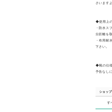
さいます
◆使用上
・防水ス
分距離を
・布用耐
下さい。
◆靴の仕
予告なし
ショップ
す