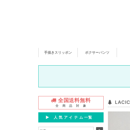
手描きスリッポン
ボクサーパンツ
全国送料無料
LAC
全 商 品 対 象
▶︎ 人 気 ア イ テ ム 一覧