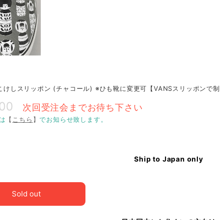
O こけしスリッポン (チャコール) ※ひも靴に変更可【VANSスリッポンで
800
次回受注会までお待ち下さい
は
【
こちら
】
でお知らせ致します。
Ship to Japan only
Sold out