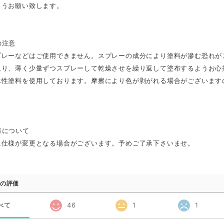
ようお願い致します。
の注意
プレーなどはご使用できません。スプレーの成分により塗料が滲む恐れが
取り、薄く少量ずつスプレーして乾燥させを繰り返して塗布するようお心
水性塗料を使用しております。摩擦により色が剥がれる場合がございます
様について
に仕様が変更となる場合がございます。予めご了承下さいませ。
の評価
べて
46
1
1