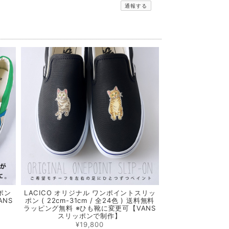
通報する
ポン
LACICO オリジナル ワンポイントスリッ
ANS
ポン ( 22cm-31cm / 全24色 ) 送料無料
ラッピング無料 ※ひも靴に変更可【VANS
スリッポンで制作】
¥19,800