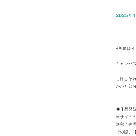
2025年
※画像はイ
キャンバス
こけしそ
かかと部分
◆作品発
当サイト
送完了処
その際、