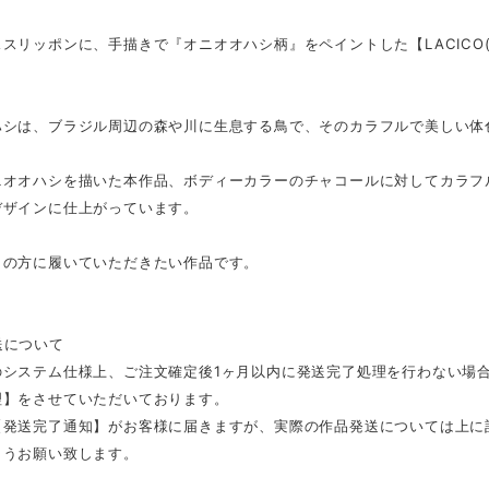
スリッポンに、手描きで『オニオオハシ柄』をペイントした【LACICO
ハシは、ブラジル周辺の森や川に生息する鳥で、そのカラフルで美しい体
ニオオハシを描いた本作品、ボディーカラーのチャコールに対してカラフ
デザインに仕上がっています。
きの方に履いていただきたい作品です。
送について
のシステム仕様上、ご注文確定後1ヶ月以内に発送完了処理を行わない場
理】をさせていただいております。
【発送完了通知】がお客様に届きますが、実際の作品発送については上に
ようお願い致します。