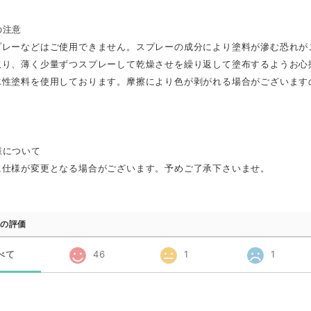
の注意
プレーなどはご使用できません。スプレーの成分により塗料が滲む恐れが
取り、薄く少量ずつスプレーして乾燥させを繰り返して塗布するようお心
水性塗料を使用しております。摩擦により色が剥がれる場合がございます
様について
に仕様が変更となる場合がございます。予めご了承下さいませ。
の評価
べて
46
1
1