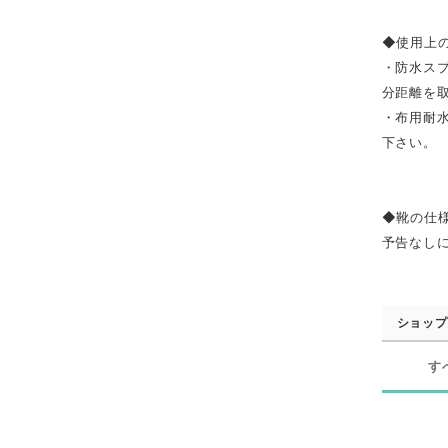
◆使用上
・防水ス
分距離を
・布用耐
下さい。
◆靴の仕
予告なし
ショップ
す