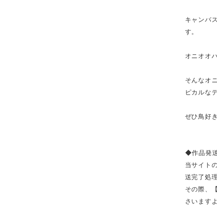
キャンバス
す。
オニオオ
そんなオ
ピカルな
ぜひ鳥好
◆作品発
当サイト
送完了処
その際、
さいます