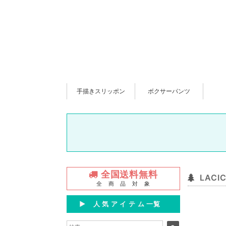
手描きスリッポン
ボクサーパンツ
全国送料無料
LAC
全 商 品 対 象
▶︎ 人 気 ア イ テ ム 一覧