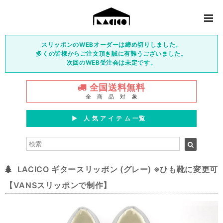
スリッポンのWEBオーダーは締め切りしました。
多くの皆様からご注文頂き誠に有難うございました。
次回のWEB受注会は未定です。
全国送料無料
全 商 品 対 象
▶︎ 人 気 ア イ テ ム 一覧
LACICO ギタースリッポン (グレー) ※ひも靴に変更可
【VANSスリッポンで制作】