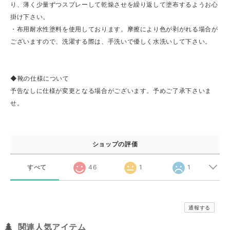
り、薄く少量ずつスプレーして乾燥させを繰り返して塗布するようお心
掛け下さい。
・布用耐水性塗料を使用しております。摩擦により色が剥がれる場合が
ございますので、洗濯する際は、手洗いで優しく水洗いして下さい。
◆靴の仕様について
予告なしに仕様が変更となる場合がございます。予めご了承下さいま
せ。
ショップの評価
すべて
46
1
1
通報する
関連人気アイテム