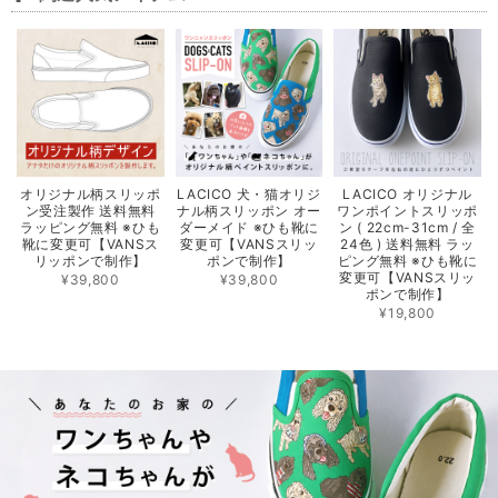
オリジナル柄スリッポ
LACICO 犬・猫オリジ
LACICO オリジナル
ン受注製作 送料無料
ナル柄スリッポン オー
ワンポイントスリッポ
ラッピング無料 ※ひも
ダーメイド ※ひも靴に
ン ( 22cm-31cm / 全
靴に変更可【VANSス
変更可【VANSスリッ
24色 ) 送料無料 ラッ
リッポンで制作】
ポンで制作】
ピング無料 ※ひも靴に
変更可【VANSスリッ
¥39,800
¥39,800
ポンで制作】
¥19,800