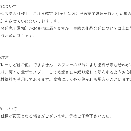
送について
のシステム仕様上、ご注文確定後1ヶ月以内に発送完了処理を行わない場
理】をさせていただいております。
【発送完了通知】がお客様に届きますが、実際の作品発送については上に
ようお願い致します。
の注意
プレーなどはご使用できません。スプレーの成分により塗料が滲む恐れが
取り、薄く少量ずつスプレーして乾燥させを繰り返して塗布するようお心
水性塗料を使用しております。摩擦により色が剥がれる場合がございます
様について
に仕様が変更となる場合がございます。予めご了承下さいませ。