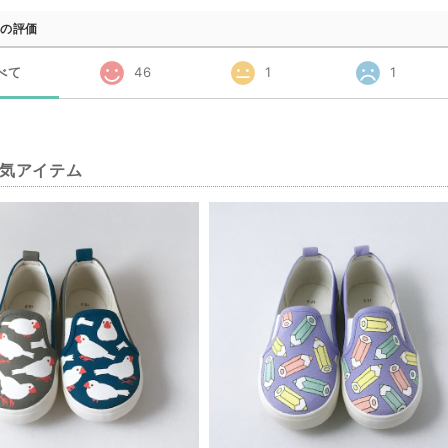
の評価
べて
46
1
1
気アイテム