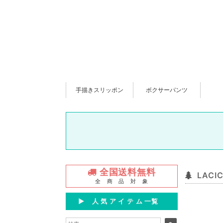
手描きスリッポン
ボクサーパンツ
全国送料無料
LAC
全 商 品 対 象
▶︎ 人 気 ア イ テ ム 一覧