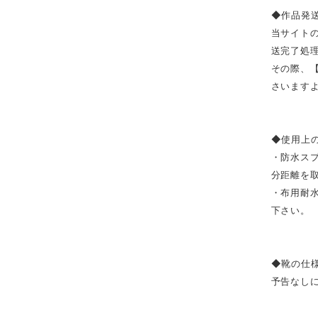
◆作品発
当サイト
送完了処
その際、
さいます
◆使用上
・防水ス
分距離を
・布用耐
下さい。
◆靴の仕
予告なし