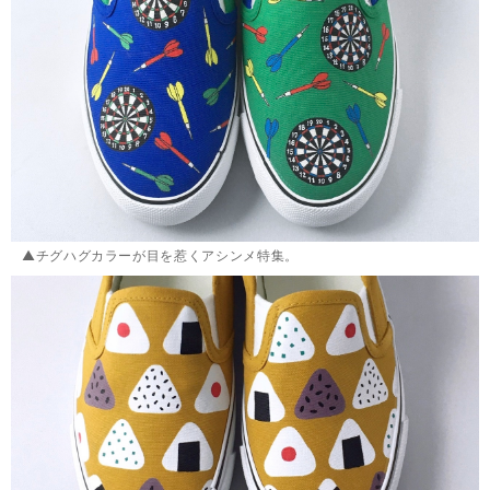
▲チグハグカラーが目を惹くアシンメ特集。