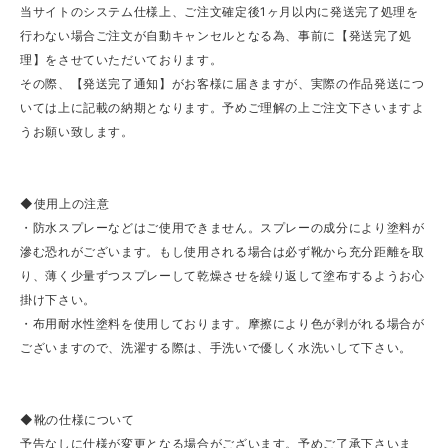
当サイトのシステム仕様上、ご注文確定後1ヶ月以内に発送完了処理を
行わない場合ご注文が自動キャンセルとなる為、事前に【発送完了処
理】をさせていただいております。
その際、【発送完了通知】がお客様に届きますが、実際の作品発送につ
いては上に記載の納期となります。予めご理解の上ご注文下さいますよ
うお願い致します。
◆使用上の注意
・防水スプレーなどはご使用できません。スプレーの成分により塗料が
滲む恐れがございます。もし使用される場合は必ず靴から充分距離を取
り、薄く少量ずつスプレーして乾燥させを繰り返して塗布するようお心
掛け下さい。
・布用耐水性塗料を使用しております。摩擦により色が剥がれる場合が
ございますので、洗濯する際は、手洗いで優しく水洗いして下さい。
◆靴の仕様について
予告なしに仕様が変更となる場合がございます。予めご了承下さいま