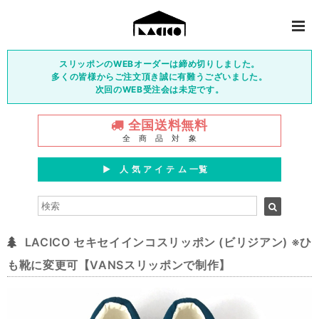
スリッポンのWEBオーダーは締め切りしました。
多くの皆様からご注文頂き誠に有難うございました。
次回のWEB受注会は未定です。
全国送料無料
全 商 品 対 象
▶︎ 人 気 ア イ テ ム 一覧
LACICO セキセイインコスリッポン (ビリジアン) ※ひ
も靴に変更可【VANSスリッポンで制作】