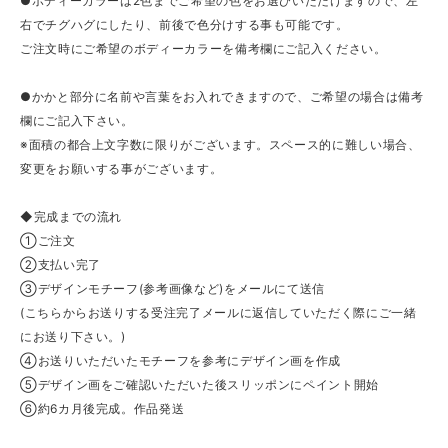
●ボディーカラーは2色までご希望の色をお選びいただけますので、左
右でチグハグにしたり、前後で色分けする事も可能です。
ご注文時にご希望のボディーカラーを備考欄にご記入ください。
●かかと部分に名前や言葉をお入れできますので、ご希望の場合は備考
欄にご記入下さい。
※面積の都合上文字数に限りがございます。スペース的に難しい場合、
変更をお願いする事がございます。
◆完成までの流れ
①ご注文
②支払い完了
③デザインモチーフ(参考画像など)をメールにて送信
(こちらからお送りする受注完了メールに返信していただく際にご一緒
にお送り下さい。)
④お送りいただいたモチーフを参考にデザイン画を作成
⑤デザイン画をご確認いただいた後スリッポンにペイント開始
⑥約6カ月後完成。作品発送