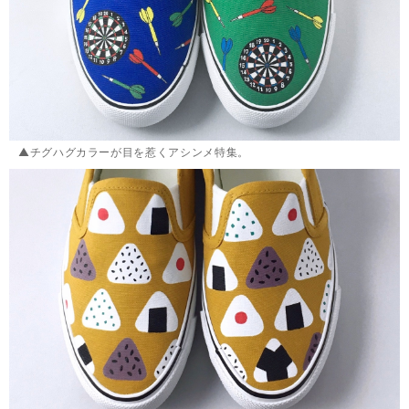
▲チグハグカラーが目を惹くアシンメ特集。