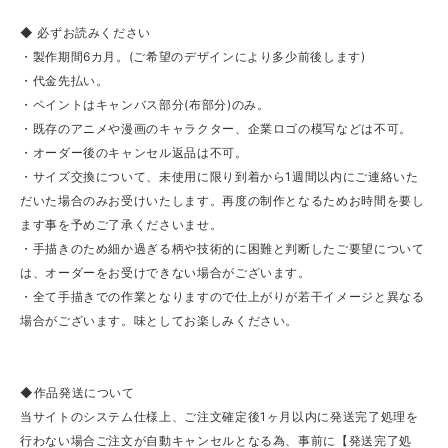
◆ 必ずお読みください
・製作期間6カ月。(ご希望のデザインにより多少前後します)
・代金先払い。
・ペイントはキャンバス部分(布部分)のみ。
・既存のアニメや漫画のキャラクター、企業ロゴの模写などは不可。
・オーダー後のキャンセル返品は不可。
・サイズ交換について、未使用に限り到着から1週間以内にご連絡いた
だいた場合のみお受けいたします。再度の制作となるためお時間を要し
ます事を予めご了承くださいませ。
・手描きのため細か過ぎる柄や技術的に困難と判断したご要望について
は、オーダーをお受けできない場合がございます。
・全て手描きでの作業となりますので仕上がりが若干イメージと異なる
場合がございます。味としてお楽しみください。
◆作品発送について
当サイトのシステム仕様上、ご注文確定後1ヶ月以内に発送完了処理を
行わない場合ご注文が自動キャンセルとなる為、事前に【発送完了処