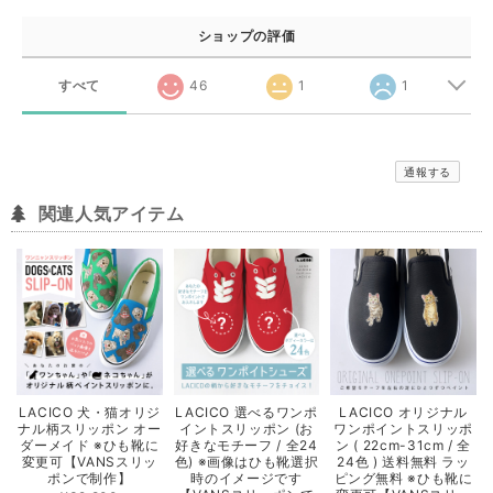
ショップの評価
すべて
46
1
1
通報する
関連人気アイテム
LACICO 犬・猫オリジ
LACICO 選べるワンポ
LACICO オリジナル
ナル柄スリッポン オー
イントスリッポン (お
ワンポイントスリッポ
ダーメイド ※ひも靴に
好きなモチーフ / 全24
ン ( 22cm-31cm / 全
変更可【VANSスリッ
色) ※画像はひも靴選択
24色 ) 送料無料 ラッ
ポンで制作】
時のイメージです
ピング無料 ※ひも靴に