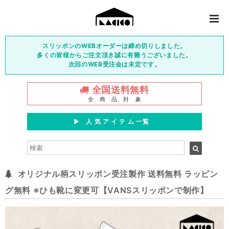
スリッポンのWEBオーダーは締め切りしました。
多くの皆様からご注文頂き誠に有難うございました。
次回のWEB受注会は未定です。
全国送料無料
全 商 品 対 象
▶︎ 人 気 ア イ テ ム 一覧
オリジナル柄スリッポン受注製作 送料無料 ラッピン
グ無料 ※ひも靴に変更可【VANSスリッポンで制作】