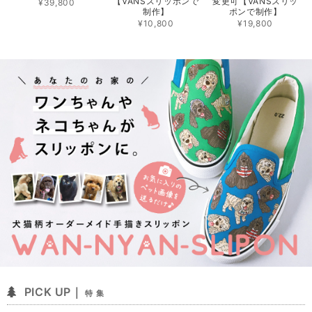
【VANSスリッポンで
変更可【VANSスリッ
¥39,800
制作】
ポンで制作】
¥10,800
¥19,800
PICK UP｜
特 集