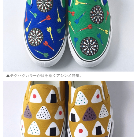
▲チグハグカラーが目を惹くアシンメ特集。