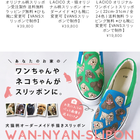
オリジナル柄スリッポ
LACICO 犬・猫オリジ
LACICO オリジナル
ン受注製作 送料無料
ナル柄スリッポン オー
ワンポイントスリッポ
ラッピング無料 ※ひも
ダーメイド ※ひも靴に
ン ( 22cm-31cm / 全
靴に変更可【VANSス
変更可【VANSスリッ
24色 ) 送料無料 ラッ
リッポンで制作】
ポンで制作】
ピング無料 ※ひも靴に
変更可【VANSスリッ
¥39,800
¥39,800
ポンで制作】
¥19,800