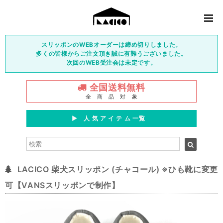
スリッポンのWEBオーダーは締め切りしました。
多くの皆様からご注文頂き誠に有難うございました。
次回のWEB受注会は未定です。
全国送料無料
全 商 品 対 象
▶︎ 人 気 ア イ テ ム 一覧
LACICO 柴犬スリッポン (チャコール) ※ひも靴に変更
可【VANSスリッポンで制作】