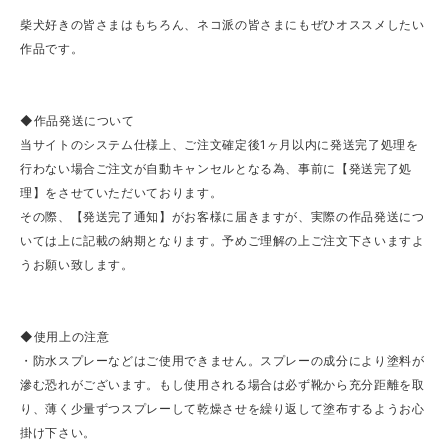
柴犬好きの皆さまはもちろん、ネコ派の皆さまにもぜひオススメしたい
作品です。
◆作品発送について
当サイトのシステム仕様上、ご注文確定後1ヶ月以内に発送完了処理を
行わない場合ご注文が自動キャンセルとなる為、事前に【発送完了処
理】をさせていただいております。
その際、【発送完了通知】がお客様に届きますが、実際の作品発送につ
いては上に記載の納期となります。予めご理解の上ご注文下さいますよ
うお願い致します。
◆使用上の注意
・防水スプレーなどはご使用できません。スプレーの成分により塗料が
滲む恐れがございます。もし使用される場合は必ず靴から充分距離を取
り、薄く少量ずつスプレーして乾燥させを繰り返して塗布するようお心
掛け下さい。