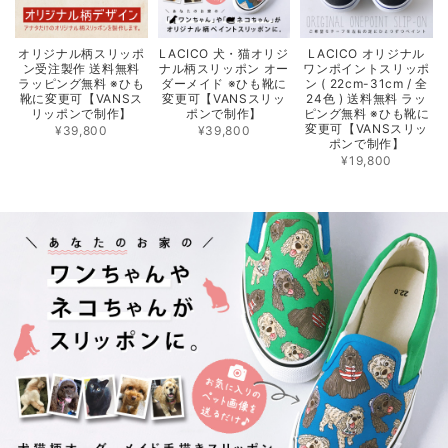
オリジナル柄スリッポ
LACICO 犬・猫オリジ
LACICO オリジナル
ン受注製作 送料無料
ナル柄スリッポン オー
ワンポイントスリッポ
ラッピング無料 ※ひも
ダーメイド ※ひも靴に
ン ( 22cm-31cm / 全
靴に変更可【VANSス
変更可【VANSスリッ
24色 ) 送料無料 ラッ
リッポンで制作】
ポンで制作】
ピング無料 ※ひも靴に
変更可【VANSスリッ
¥39,800
¥39,800
ポンで制作】
¥19,800