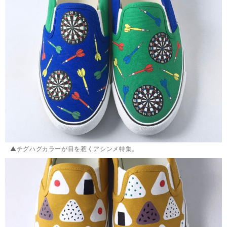
▲チグハグカラーが目を惹くアシンメ特集。