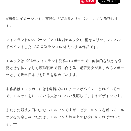
Save
※画像はイメージです。実際は「VANSスリッポン」にて制作致しま
す。
フィンランドのスポーツ『Mölkky(モルック)』柄をスリッポンにハン
ドペイントしたLACICO(ラシコ)のオリジナル作品です。
モルックは1996年フィンランド発祥のスポーツで、肉体的な強さを必
要とせず体力よりも頭脳戦略で競い合う為、老若男女が楽しめるスポー
ツとして近年日本でも注目を集めています。
本作品はモルッカ―にはお馴染みのモチーフがペイントされているの
で、モルックを知っている人はついつい反応してしまうデザインです。
まだまだ競技人口の少ないモルックですが、ぜひこのクツを履いてモル
ックをお楽しみいただき、モルック人気向上のお役に立てれば幸いで
す。^^