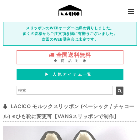
スリッポンのWEBオーダーは締め切りしました。
多くの皆様からご注文頂き誠に有難うございました。
次回のWEB受注会は未定です。
全国送料無料
全 商 品 対 象
▶︎ 人 気 ア イ テ ム 一覧
LACICO モルックスリッポン (ベーシック / チャコー
ル) ※ひも靴に変更可【VANSスリッポンで制作】