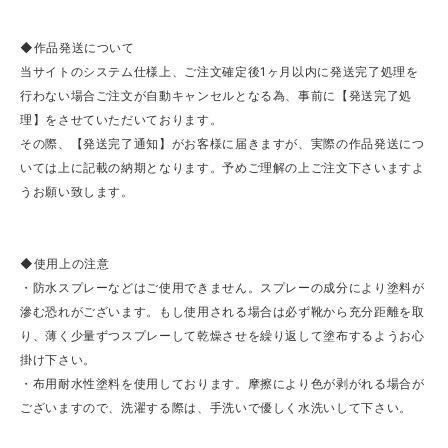
◆作品発送について
当サイトのシステム仕様上、ご注文確定後1ヶ月以内に発送完了処理を
行わない場合ご注文が自動キャンセルとなる為、事前に【発送完了処
理】をさせていただいております。
その際、【発送完了通知】がお客様に届きますが、実際の作品発送につ
いては上に記載の納期となります。予めご理解の上ご注文下さいますよ
うお願い致します。
◆使用上の注意
・防水スプレーなどはご使用できません。スプレーの成分により塗料が
滲む恐れがございます。もし使用される場合は必ず靴から充分距離を取
り、薄く少量ずつスプレーして乾燥させを繰り返して塗布するようお心
掛け下さい。
・布用耐水性塗料を使用しております。摩擦により色が剥がれる場合が
ございますので、洗濯する際は、手洗いで優しく水洗いして下さい。