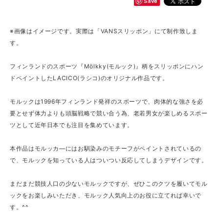
Save
※画像はイメージです。実際は「VANSスリッポン」にて制作致しま
す。
フィンランドのスポーツ『Mölkky(モルック)』柄をスリッポンにハン
ドペイントしたLACICO(ラシコ)のオリジナル作品です。
モルックは1996年フィンランド発祥のスポーツで、肉体的な強さを必
要とせず体力よりも頭脳戦略で競い合う為、老若男女が楽しめるスポー
ツとして近年日本でも注目を集めています。
本作品はモルッカ―にはお馴染みのモチーフがペイントされているの
で、モルックを知っている人はついつい反応してしまうデザインです。
まだまだ競技人口の少ないモルックですが、ぜひこのクツを履いてモル
ックをお楽しみいただき、モルック人気向上のお役に立てれば幸いで
す。^^