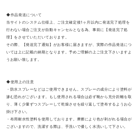
◆作品発送について
当サイトのシステム仕様上、ご注文確定後1ヶ月以内に発送完了処理を
行わない場合ご注文が自動キャンセルとなる為、事前に【発送完了処
理】をさせていただいております。
その際、【発送完了通知】がお客様に届きますが、実際の作品発送につ
いては上に記載の納期となります。予めご理解の上ご注文下さいますよ
うお願い致します。
◆使用上の注意
・防水スプレーなどはご使用できません。スプレーの成分により塗料が
滲む恐れがございます。もし使用される場合は必ず靴から充分距離を取
り、薄く少量ずつスプレーして乾燥させを繰り返して塗布するようお心
掛け下さい。
・布用耐水性塗料を使用しております。摩擦により色が剥がれる場合が
ございますので、洗濯する際は、手洗いで優しく水洗いして下さい。