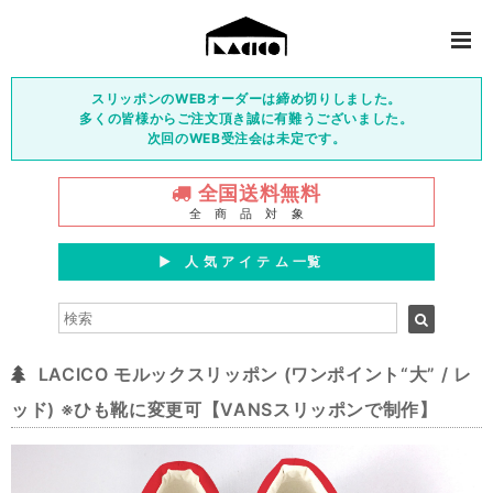
スリッポンのWEBオーダーは締め切りしました。
多くの皆様からご注文頂き誠に有難うございました。
次回のWEB受注会は未定です。
全国送料無料
全 商 品 対 象
▶︎ 人 気 ア イ テ ム 一覧
LACICO モルックスリッポン (ワンポイント“大” / レ
ッド) ※ひも靴に変更可【VANSスリッポンで制作】