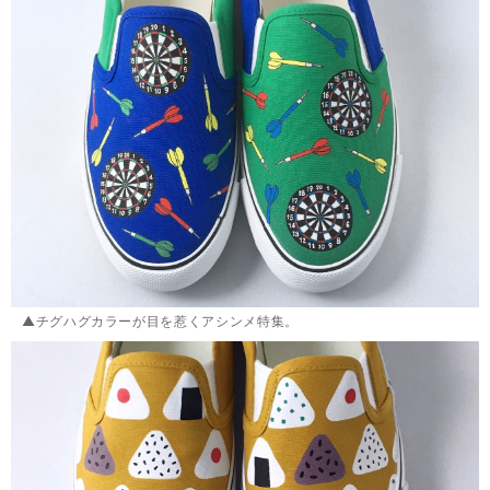
▲チグハグカラーが目を惹くアシンメ特集。