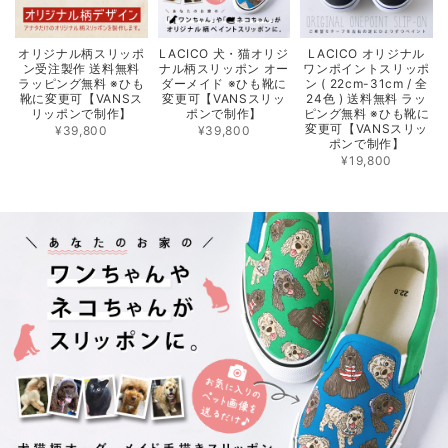
オリジナル柄スリッポ
LACICO 犬・猫オリジ
LACICO オリジナル
ン受注製作 送料無料
ナル柄スリッポン オー
ワンポイントスリッポ
ラッピング無料 ※ひも
ダーメイド ※ひも靴に
ン ( 22cm-31cm / 全
靴に変更可【VANSス
変更可【VANSスリッ
24色 ) 送料無料 ラッ
リッポンで制作】
ポンで制作】
ピング無料 ※ひも靴に
変更可【VANSスリッ
¥39,800
¥39,800
ポンで制作】
¥19,800