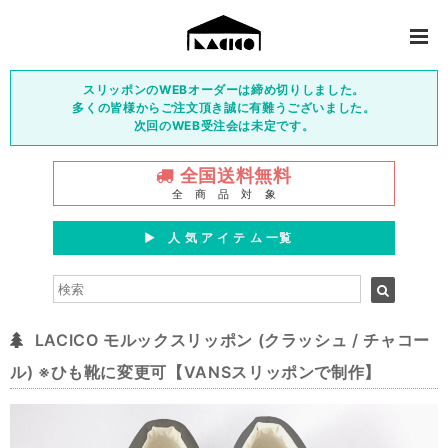
スリッポンのWEBオーダーは締め切りしました。
多くの皆様からご注文頂き誠に有難うございました。
次回のWEB受注会は未定です。
全国送料無料
全 商 品 対 象
▶︎ 人 気 ア イ テ ム 一覧
LACICO モルックスリッポン (クラッシュ / チャコー
ル) ※ひも靴に変更可【VANSスリッポンで制作】