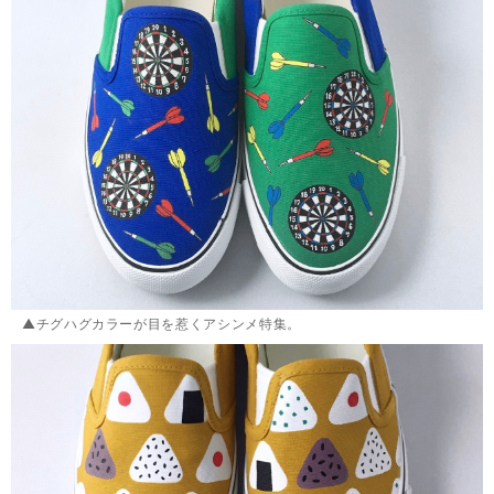
▲チグハグカラーが目を惹くアシンメ特集。