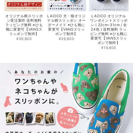
オリジナル柄スリッポ
LACICO 犬・猫オリジ
LACICO オリジナル
ン受注製作 送料無料
ナル柄スリッポン オー
ワンポイントスリッポ
ラッピング無料 ※ひも
ダーメイド ※ひも靴に
ン ( 22cm-31cm / 全
靴に変更可【VANSス
変更可【VANSスリッ
24色 ) 送料無料 ラッ
リッポンで制作】
ポンで制作】
ピング無料 ※ひも靴に
変更可【VANSスリッ
¥39,800
¥39,800
ポンで制作】
¥19,800