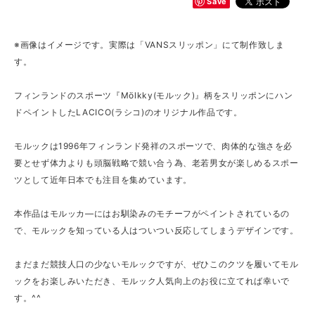
Save
※画像はイメージです。実際は「VANSスリッポン」にて制作致しま
す。
フィンランドのスポーツ『Mölkky(モルック)』柄をスリッポンにハン
ドペイントしたLACICO(ラシコ)のオリジナル作品です。
モルックは1996年フィンランド発祥のスポーツで、肉体的な強さを必
要とせず体力よりも頭脳戦略で競い合う為、老若男女が楽しめるスポー
ツとして近年日本でも注目を集めています。
本作品はモルッカ―にはお馴染みのモチーフがペイントされているの
で、モルックを知っている人はついつい反応してしまうデザインです。
まだまだ競技人口の少ないモルックですが、ぜひこのクツを履いてモル
ックをお楽しみいただき、モルック人気向上のお役に立てれば幸いで
す。^^