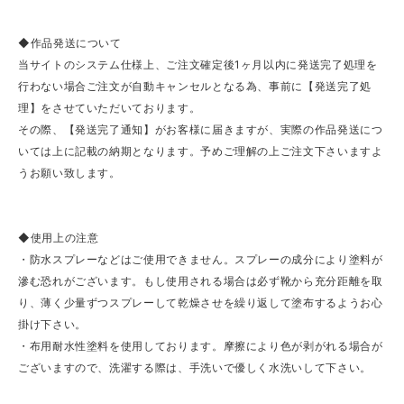
◆作品発送について
当サイトのシステム仕様上、ご注文確定後1ヶ月以内に発送完了処理を
行わない場合ご注文が自動キャンセルとなる為、事前に【発送完了処
理】をさせていただいております。
その際、【発送完了通知】がお客様に届きますが、実際の作品発送につ
いては上に記載の納期となります。予めご理解の上ご注文下さいますよ
うお願い致します。
◆使用上の注意
・防水スプレーなどはご使用できません。スプレーの成分により塗料が
滲む恐れがございます。もし使用される場合は必ず靴から充分距離を取
り、薄く少量ずつスプレーして乾燥させを繰り返して塗布するようお心
掛け下さい。
・布用耐水性塗料を使用しております。摩擦により色が剥がれる場合が
ございますので、洗濯する際は、手洗いで優しく水洗いして下さい。