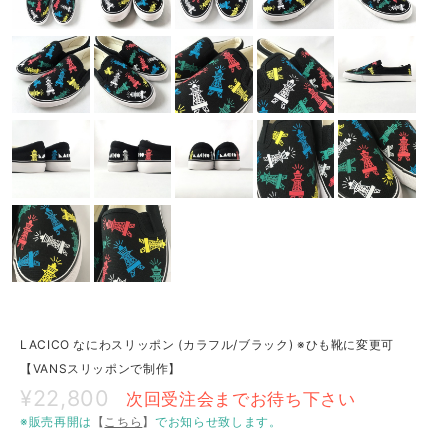
LACICO なにわスリッポン (カラフル/ブラック) ※ひも靴に変更可
【VANSスリッポンで制作】
¥22,800
次回受注会までお待ち下さい
※販売再開は
【
こちら
】
でお知らせ致します。