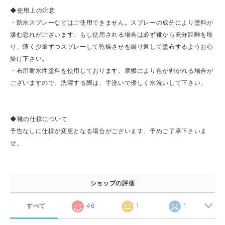
◆使用上の注意
・防水スプレーなどはご使用できません。スプレーの成分により塗料が
滲む恐れがございます。もし使用される場合は必ず靴から充分距離を取
り、薄く少量ずつスプレーして乾燥させを繰り返して塗布するようお心
掛け下さい。
・布用耐水性塗料を使用しております。摩擦により色が剥がれる場合が
ございますので、洗濯する際は、手洗いで優しく水洗いして下さい。
◆靴の仕様について
予告なしに仕様が変更となる場合がございます。予めご了承下さいま
せ。
ショップの評価
すべて
46
1
1