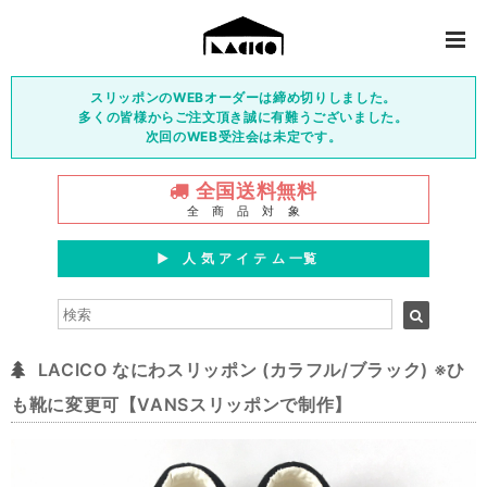
スリッポンのWEBオーダーは締め切りしました。
多くの皆様からご注文頂き誠に有難うございました。
次回のWEB受注会は未定です。
全国送料無料
全 商 品 対 象
▶︎ 人 気 ア イ テ ム 一覧
LACICO なにわスリッポン (カラフル/ブラック) ※ひ
も靴に変更可【VANSスリッポンで制作】