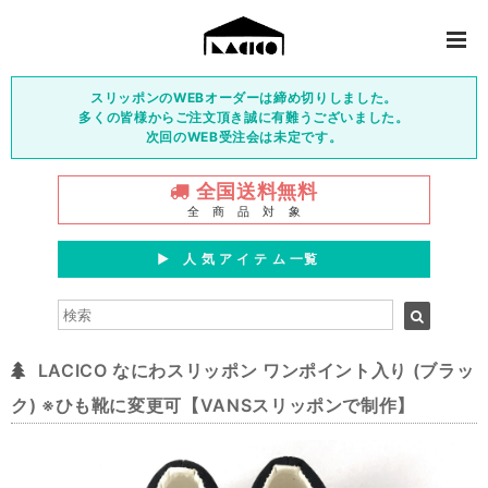
スリッポンのWEBオーダーは締め切りしました。
多くの皆様からご注文頂き誠に有難うございました。
次回のWEB受注会は未定です。
全国送料無料
全 商 品 対 象
▶︎ 人 気 ア イ テ ム 一覧
LACICO なにわスリッポン ワンポイント入り (ブラッ
ク) ※ひも靴に変更可【VANSスリッポンで制作】