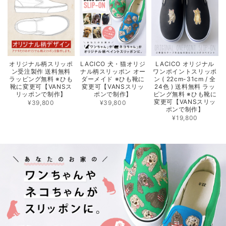
オリジナル柄スリッポ
LACICO 犬・猫オリジ
LACICO オリジナル
ン受注製作 送料無料
ナル柄スリッポン オー
ワンポイントスリッポ
ラッピング無料 ※ひも
ダーメイド ※ひも靴に
ン ( 22cm-31cm / 全
靴に変更可【VANSス
変更可【VANSスリッ
24色 ) 送料無料 ラッ
リッポンで制作】
ポンで制作】
ピング無料 ※ひも靴に
変更可【VANSスリッ
¥39,800
¥39,800
ポンで制作】
¥19,800