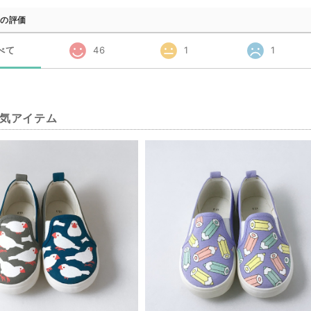
の評価
べて
46
1
1
気アイテム