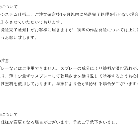
送について
のシステム仕様上、ご注文確定後1ヶ月以内に発送完了処理を行わない場
理】をさせていただいております。
【発送完了通知】がお客様に届きますが、実際の作品発送については上に
ようお願い致します。
の注意
プレーなどはご使用できません。スプレーの成分により塗料が滲む恐れが
取り、薄く少量ずつスプレーして乾燥させを繰り返して塗布するようお心
水性塗料を使用しております。摩擦により色が剥がれる場合がございます
様について
に仕様が変更となる場合がございます。予めご了承下さいませ。