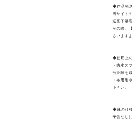
◆作品発
当サイト
送完了処
その際、
さいます
◆使用上
・防水ス
分距離を
・布用耐
下さい。
◆靴の仕
予告なし