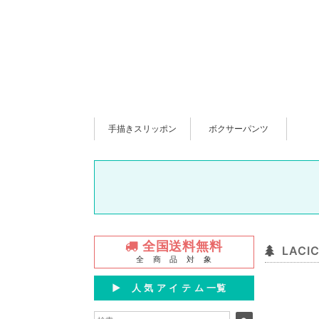
手描きスリッポン
ボクサーパンツ
全国送料無料
LAC
全 商 品 対 象
▶︎ 人 気 ア イ テ ム 一覧