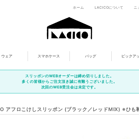
ホーム
LACICOについて
ニ
ウェア
スマホケース
バッグ
ピックア
スリッポンのWEBオーダーは締め切りしました。
多くの皆様からご注文頂き誠に有難うございました。
次回のWEB受注会は未定です。
ICO アフロこけしスリッポン (ブラック／レッドMIX) ※