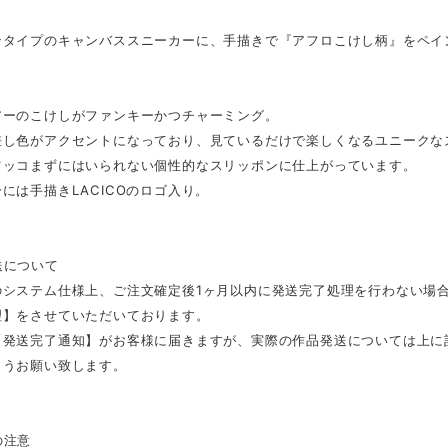
ンタイプのキャンバススニーカーに、手描きで『アフロこけし柄』をペイン
アーのこけしがファンキーかつチャーミング。
差し色がアクセントになっており、見ているだけで楽しくなるユニークな
ツッコまずにはいられない個性的なスリッポンに仕上がっています。
には手描きLACICOのロゴ入り。
送について
のシステム仕様上、ご注文確定後1ヶ月以内に発送完了処理を行わない場
理】をさせていただいております。
【発送完了通知】がお客様に届きますが、実際の作品発送については上に
ようお願い致します。
の注意