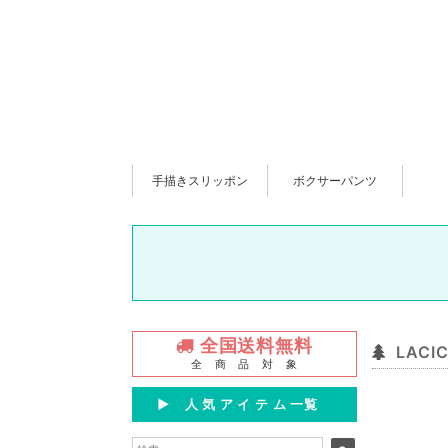
手描きスリッポン
ボクサーパンツ
全国送料無料
LAC
全 商 品 対 象
▶︎ 人 気 ア イ テ ム 一覧