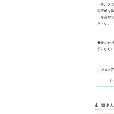
・防水ス
分距離を
・布用耐
下さい。
◆靴の仕
予告なし
ショップ
す
関連人