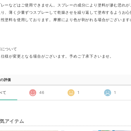
プレーなどはご使用できません。スプレーの成分により塗料が滲む恐れが
取り、薄く少量ずつスプレーして乾燥させを繰り返して塗布するようお心
水性塗料を使用しております。摩擦により色が剥がれる場合がございます
様について
に仕様が変更となる場合がございます。予めご了承下さいませ。
の評価
べて
46
1
1
気アイテム