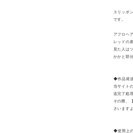
スリッポ
です。
アフロヘ
レッドの
見た人は
かかと部分
◆作品発
当サイト
送完了処
その際、
さいます
◆使用上