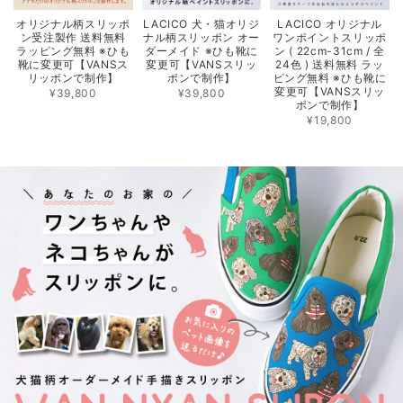
オリジナル柄スリッポ
LACICO 犬・猫オリジ
LACICO オリジナル
ン受注製作 送料無料
ナル柄スリッポン オー
ワンポイントスリッポ
ラッピング無料 ※ひも
ダーメイド ※ひも靴に
ン ( 22cm-31cm / 全
靴に変更可【VANSス
変更可【VANSスリッ
24色 ) 送料無料 ラッ
リッポンで制作】
ポンで制作】
ピング無料 ※ひも靴に
変更可【VANSスリッ
¥39,800
¥39,800
ポンで制作】
¥19,800