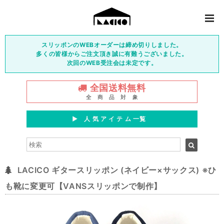
スリッポンのWEBオーダーは締め切りしました。
多くの皆様からご注文頂き誠に有難うございました。
次回のWEB受注会は未定です。
全国送料無料
全 商 品 対 象
▶︎ 人 気 ア イ テ ム 一覧
LACICO ギタースリッポン (ネイビー×サックス) ※ひ
も靴に変更可【VANSスリッポンで制作】