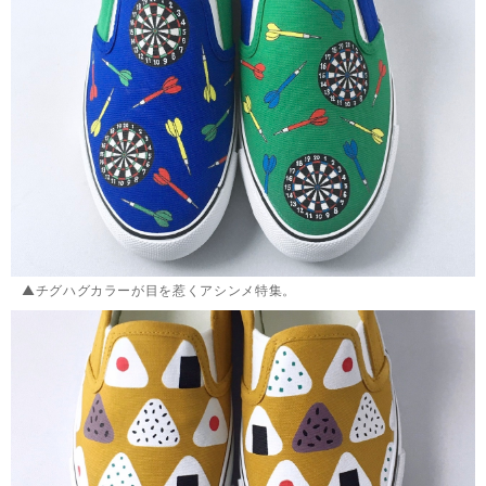
▲チグハグカラーが目を惹くアシンメ特集。