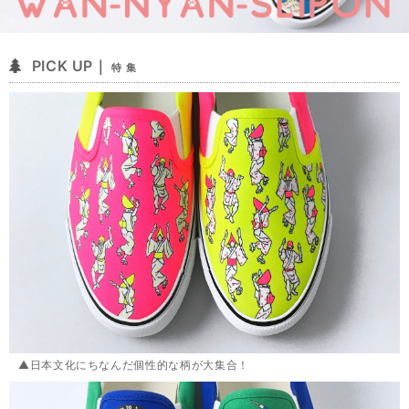
PICK UP｜
特 集
▲日本文化にちなんだ個性的な柄が大集合！