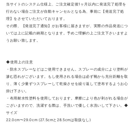
当サイトのシステム仕様上、ご注文確定後1ヶ月以内に発送完了処理を
行わない場合ご注文が自動キャンセルとなる為、事前に【発送完了処
理】をさせていただいております。
その際、【発送完了通知】がお客様に届きますが、実際の作品発送につ
いては上に記載の納期となります。予めご理解の上ご注文下さいますよ
うお願い致します。
◆使用上の注意
・防水スプレーなどはご使用できません。スプレーの成分により塗料が
滲む恐れがございます。もし使用される場合は必ず靴から充分距離を取
り、薄く少量ずつスプレーして乾燥させを繰り返して塗布するようお心
掛け下さい。
・布用耐水性塗料を使用しております。摩擦により色が剥がれる場合が
ございますので、洗濯する際は、手洗いで優しく水洗いして下さい。◆
サイズ
22.0cm〜29.0cm (27.5cmと28.5cmは取扱なし)