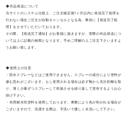
◆作品発送について
当サイトのシステム仕様上、ご注文確定後1ヶ月以内に発送完了処理を
行わない場合ご注文が自動キャンセルとなる為、事前に【発送完了処
理】をさせていただいております。
その際、【発送完了通知】がお客様に届きますが、実際の作品発送につ
いては上に記載の納期となります。予めご理解の上ご注文下さいますよ
うお願い致します。
◆使用上の注意
・防水スプレーなどはご使用できません。スプレーの成分により塗料が
滲む恐れがございます。もし使用される場合は必ず靴から充分距離を取
り、薄く少量ずつスプレーして乾燥させを繰り返して塗布するようお心
掛け下さい。
・布用耐水性塗料を使用しております。摩擦により色が剥がれる場合が
ございますので、洗濯する際は、手洗いで優しく水洗いして下さい。