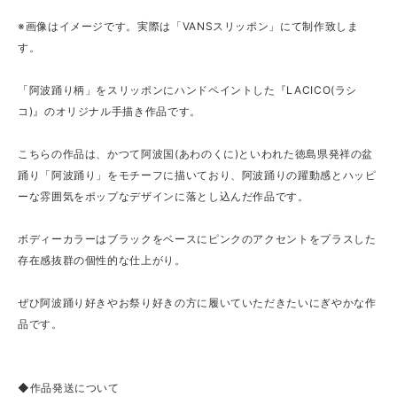
※画像はイメージです。実際は「VANSスリッポン」にて制作致しま
す。
「阿波踊り柄」をスリッポンにハンドペイントした『LACICO(ラシ
コ)』のオリジナル手描き作品です。
こちらの作品は、かつて阿波国(あわのくに)といわれた徳島県発祥の盆
踊り「阿波踊り」をモチーフに描いており、阿波踊りの躍動感とハッピ
ーな雰囲気をポップなデザインに落とし込んだ作品です。
ボディーカラーはブラックをベースにピンクのアクセントをプラスした
存在感抜群の個性的な仕上がり。
ぜひ阿波踊り好きやお祭り好きの方に履いていただきたいにぎやかな作
品です。
◆作品発送について