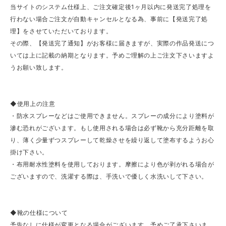
当サイトのシステム仕様上、ご注文確定後1ヶ月以内に発送完了処理を
行わない場合ご注文が自動キャンセルとなる為、事前に【発送完了処
理】をさせていただいております。
その際、【発送完了通知】がお客様に届きますが、実際の作品発送につ
いては上に記載の納期となります。予めご理解の上ご注文下さいますよ
うお願い致します。
◆使用上の注意
・防水スプレーなどはご使用できません。スプレーの成分により塗料が
滲む恐れがございます。もし使用される場合は必ず靴から充分距離を取
り、薄く少量ずつスプレーして乾燥させを繰り返して塗布するようお心
掛け下さい。
・布用耐水性塗料を使用しております。摩擦により色が剥がれる場合が
ございますので、洗濯する際は、手洗いで優しく水洗いして下さい。
◆靴の仕様について
予告なしに仕様が変更となる場合がございます。予めご了承下さいま