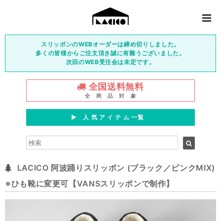
スリッポンのWEBオーダーは締め切りしました。
多くの皆様からご注文頂き誠に有難うございました。
次回のWEB受注会は未定です。
全国送料無料
全 商 品 対 象
▶︎ 人 気 ア イ テ ム 一覧
LACICO 阿波踊りスリッポン (ブラック／ピンクMIX)
※ひも靴に変更可【VANSスリッポンで制作】