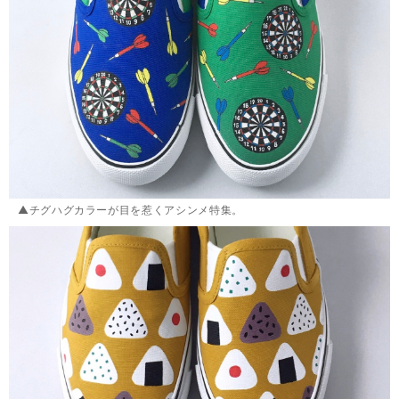
▲チグハグカラーが目を惹くアシンメ特集。