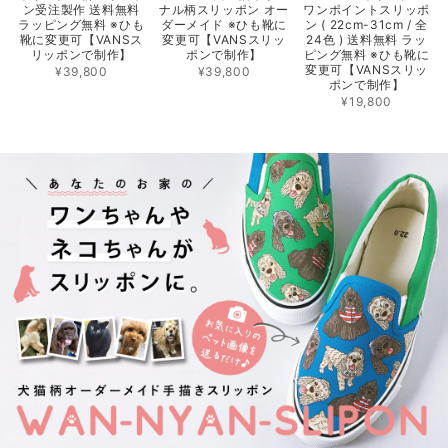
ン受注製作 送料無料
ナル柄スリッポン オー
ワンポイントスリッポ
ラッピング無料 ※ひも
ダーメイド ※ひも靴に
ン ( 22cm-31cm / 全
靴に変更可【VANSス
変更可【VANSスリッ
24色 ) 送料無料 ラッ
リッポンで制作】
ポンで制作】
ピング無料 ※ひも靴に
変更可【VANSスリッ
¥39,800
¥39,800
ポンで制作】
¥19,800