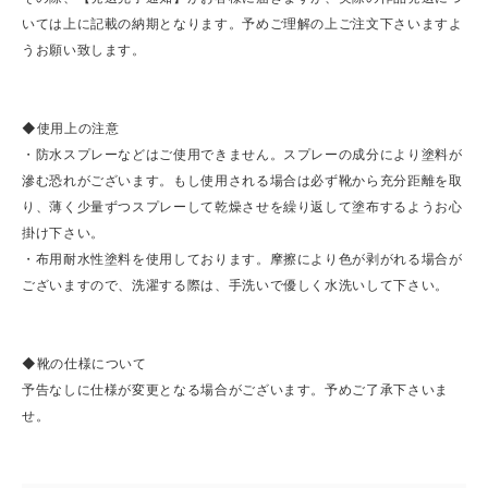
いては上に記載の納期となります。予めご理解の上ご注文下さいますよ
うお願い致します。
◆使用上の注意
・防水スプレーなどはご使用できません。スプレーの成分により塗料が
滲む恐れがございます。もし使用される場合は必ず靴から充分距離を取
り、薄く少量ずつスプレーして乾燥させを繰り返して塗布するようお心
掛け下さい。
・布用耐水性塗料を使用しております。摩擦により色が剥がれる場合が
ございますので、洗濯する際は、手洗いで優しく水洗いして下さい。
◆靴の仕様について
予告なしに仕様が変更となる場合がございます。予めご了承下さいま
せ。