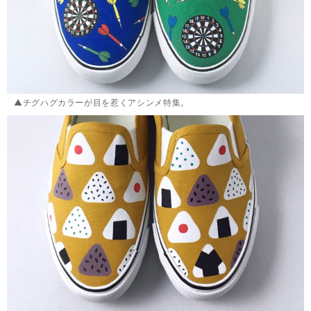
▲チグハグカラーが目を惹くアシンメ特集。