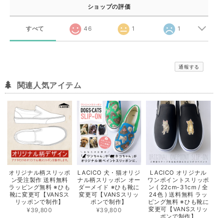
ショップの評価
すべて
46
1
1
通報する
関連人気アイテム
オリジナル柄スリッポ
LACICO 犬・猫オリジ
LACICO オリジナル
ン受注製作 送料無料
ナル柄スリッポン オー
ワンポイントスリッポ
ラッピング無料 ※ひも
ダーメイド ※ひも靴に
ン ( 22cm-31cm / 全
靴に変更可【VANSス
変更可【VANSスリッ
24色 ) 送料無料 ラッ
リッポンで制作】
ポンで制作】
ピング無料 ※ひも靴に
変更可【VANSスリッ
¥39,800
¥39,800
ポンで制作】