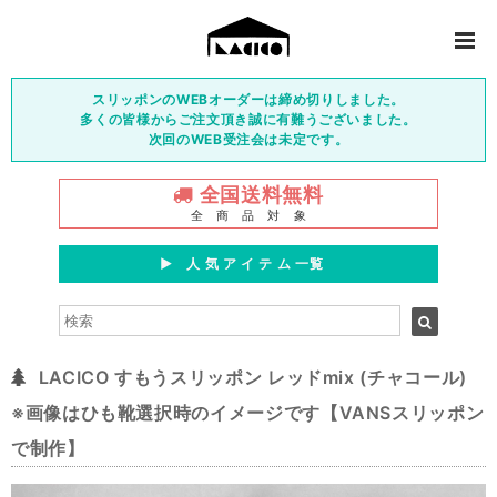
スリッポンのWEBオーダーは締め切りしました。
多くの皆様からご注文頂き誠に有難うございました。
次回のWEB受注会は未定です。
全国送料無料
全 商 品 対 象
▶︎ 人 気 ア イ テ ム 一覧
LACICO すもうスリッポン レッドmix (チャコール)
※画像はひも靴選択時のイメージです【VANSスリッポン
で制作】