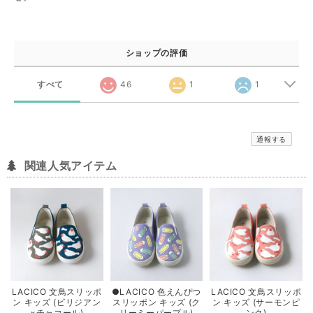
ショップの評価
すべて
46
1
1
通報する
関連人気アイテム
LACICO 文鳥スリッポ
●LACICO 色えんぴつ
LACICO 文鳥スリッポ
ン キッズ (ビリジアン
スリッポン キッズ (ク
ン キッズ (サーモンピ
×チャコール)
リーミーパープル)
ンク)