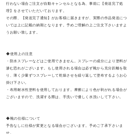
行わない場合ご注文が自動キャンセルとなる為、事前に【発送完了処
理】をさせていただいております。
その際、【発送完了通知】がお客様に届きますが、実際の作品発送につ
いては上に記載の納期となります。予めご理解の上ご注文下さいますよ
うお願い致します。
◆使用上の注意
・防水スプレーなどはご使用できません。スプレーの成分により塗料が
滲む恐れがございます。もし使用される場合は必ず靴から充分距離を取
り、薄く少量ずつスプレーして乾燥させを繰り返して塗布するようお心
掛け下さい。
・布用耐水性塗料を使用しております。摩擦により色が剥がれる場合が
ございますので、洗濯する際は、手洗いで優しく水洗いして下さい。
◆靴の仕様について
予告なしに仕様が変更となる場合がございます。予めご了承下さいま
せ。