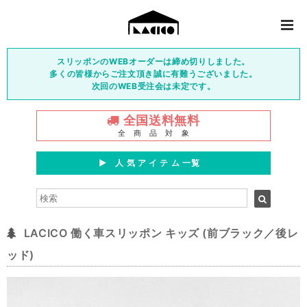
スリッポンのWEBオーダーは締め切りしました。
多くの皆様からご注文頂き誠に有難うございました。
次回のWEB受注会は未定です。
全国送料無料
全 商 品 対 象
▶︎ 人 気 ア イ テ ム 一覧
LACICO 働く車スリッポン キッズ (前ブラック／後レ
ッド)