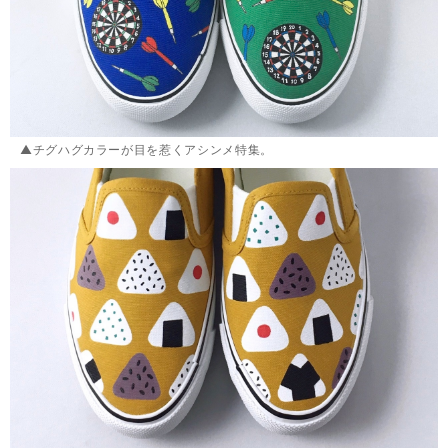
▲チグハグカラーが目を惹くアシンメ特集。