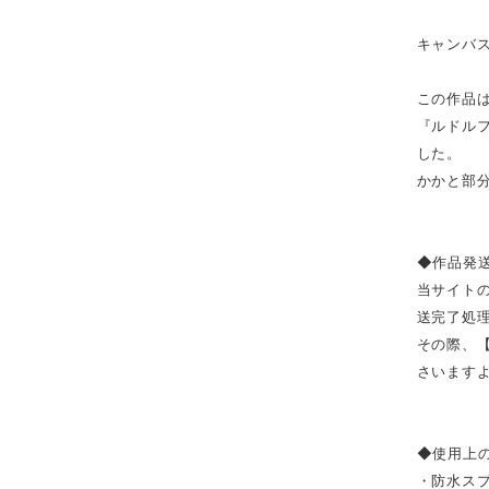
キャンバ
この作品
『ルドル
した。
かかと部分
◆作品発
当サイト
送完了処
その際、
さいます
◆使用上
・防水ス