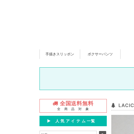
手描きスリッポン
ボクサーパンツ
全国送料無料
LAC
全 商 品 対 象
▶︎ 人 気 ア イ テ ム 一覧