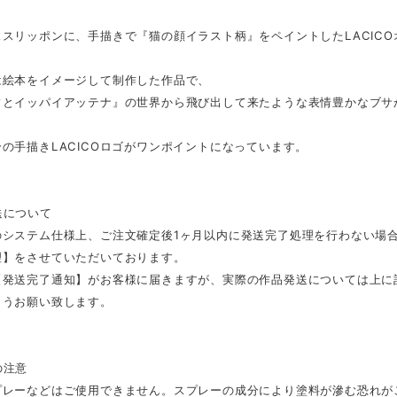
ススリッポンに、手描きで『猫の顔イラスト柄』をペイントしたLACIC
は絵本をイメージして制作した作品で、
フとイッパイアッテナ』の世界から飛び出して来たような表情豊かなブサ
の手描きLACICOロゴがワンポイントになっています。
送について
のシステム仕様上、ご注文確定後1ヶ月以内に発送完了処理を行わない場
理】をさせていただいております。
【発送完了通知】がお客様に届きますが、実際の作品発送については上に
ようお願い致します。
の注意
プレーなどはご使用できません。スプレーの成分により塗料が滲む恐れが