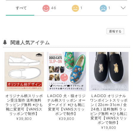
すべて
46
1
1
通報する
関連人気アイテム
オリジナル柄スリッポ
LACICO 犬・猫オリジ
LACICO オリジナル
ン受注製作 送料無料
ナル柄スリッポン オー
ワンポイントスリッポ
ラッピング無料 ※ひも
ダーメイド ※ひも靴に
ン ( 22cm-31cm / 全
靴に変更可【VANSス
変更可【VANSスリッ
24色 ) 送料無料 ラッ
リッポンで制作】
ポンで制作】
ピング無料 ※ひも靴に
変更可【VANSスリッ
¥39,800
¥39,800
ポンで制作】
¥19,800