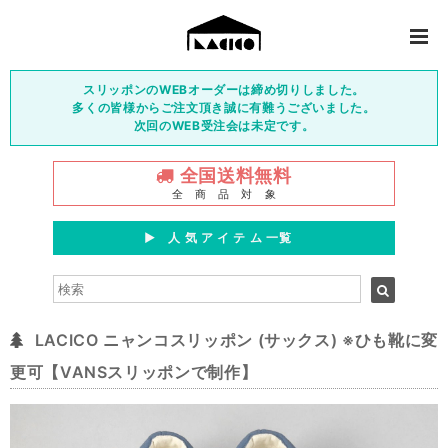
スリッポンのWEBオーダーは締め切りしました。
多くの皆様からご注文頂き誠に有難うございました。
次回のWEB受注会は未定です。
全国送料無料
全 商 品 対 象
▶︎ 人 気 ア イ テ ム 一覧
LACICO ニャンコスリッポン (サックス) ※ひも靴に変
更可【VANSスリッポンで制作】