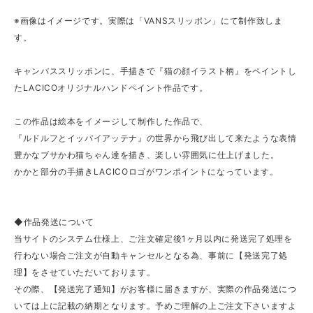
※画像はイメージです。実際は「VANSスリッポン」にて制作致しま
す。
キャンバススリッポンに、手描きで『猫の顔イラスト柄』をペイントし
たLACICOオリジナルハンドペイント作品です。
この作品は絵本をイメージして制作した作品で、
『ルドルフとイッパイアッテナ』の世界から飛び出して来たような表情
豊かなブサかわ猫ちゃん達を描き、楽しい雰囲気に仕上げました。
かかと部分の手描きLACICOロゴがワンポイントになっています。
◆作品発送について
当サイトのシステム仕様上、ご注文確定後1ヶ月以内に発送完了処理を
行わない場合ご注文が自動キャンセルとなる為、事前に【発送完了処
理】をさせていただいております。
その際、【発送完了通知】がお客様に届きますが、実際の作品発送につ
いては上に記載の納期となります。予めご理解の上ご注文下さいますよ