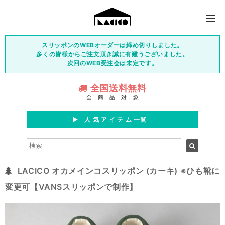
スリッポンのWEBオーダーは締め切りしました。
多くの皆様からご注文頂き誠に有難うございました。
次回のWEB受注会は未定です。
全国送料無料
全 商 品 対 象
▶︎ 人 気 ア イ テ ム 一覧
LACICO オカメインコスリッポン (カーキ) ※ひも靴に
変更可【VANSスリッポンで制作】