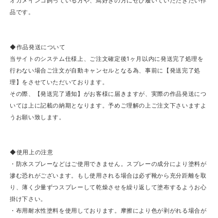
オカメインコ飼っている方や、鳥好きの方にぜひ履いていただきたい作
品です。
◆作品発送について
当サイトのシステム仕様上、ご注文確定後1ヶ月以内に発送完了処理を
行わない場合ご注文が自動キャンセルとなる為、事前に【発送完了処
理】をさせていただいております。
その際、【発送完了通知】がお客様に届きますが、実際の作品発送につ
いては上に記載の納期となります。予めご理解の上ご注文下さいますよ
うお願い致します。
◆使用上の注意
・防水スプレーなどはご使用できません。スプレーの成分により塗料が
滲む恐れがございます。もし使用される場合は必ず靴から充分距離を取
り、薄く少量ずつスプレーして乾燥させを繰り返して塗布するようお心
掛け下さい。
・布用耐水性塗料を使用しております。摩擦により色が剥がれる場合が