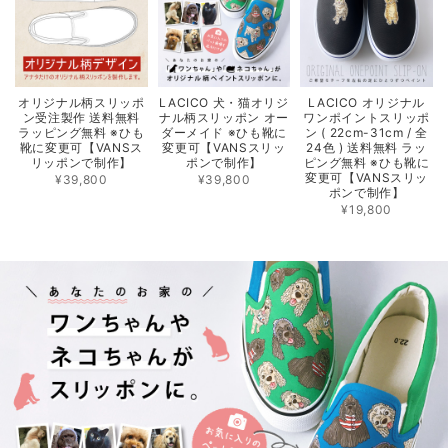
オリジナル柄スリッポ
LACICO 犬・猫オリジ
LACICO オリジナル
ン受注製作 送料無料
ナル柄スリッポン オー
ワンポイントスリッポ
ラッピング無料 ※ひも
ダーメイド ※ひも靴に
ン ( 22cm-31cm / 全
靴に変更可【VANSス
変更可【VANSスリッ
24色 ) 送料無料 ラッ
リッポンで制作】
ポンで制作】
ピング無料 ※ひも靴に
変更可【VANSスリッ
¥39,800
¥39,800
ポンで制作】
¥19,800