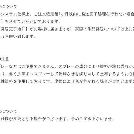
送について
のシステム仕様上、ご注文確定後1ヶ月以内に発送完了処理を行わない場
理】をさせていただいております。
【発送完了通知】がお客様に届きますが、実際の作品発送については上に
ようお願い致します。
の注意
プレーなどはご使用できません。スプレーの成分により塗料が滲む恐れが
取り、薄く少量ずつスプレーして乾燥させを繰り返して塗布するようお心
水性塗料を使用しております。摩擦により色が剥がれる場合がございます
様について
に仕様が変更となる場合がございます。予めご了承下さいませ。