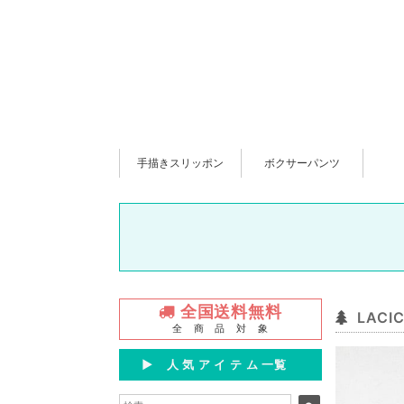
手描きスリッポン
ボクサーパンツ
全国送料無料
LAC
全 商 品 対 象
▶︎ 人 気 ア イ テ ム 一覧