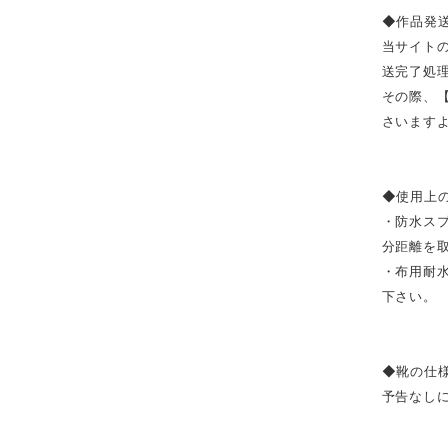
◆作品発
当サイト
送完了処
その際、
さいます
◆使用上
・防水ス
分距離を
・布用耐
下さい。
◆靴の仕
予告なし