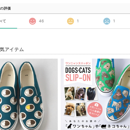
の評価
べて
46
1
1
気アイテム