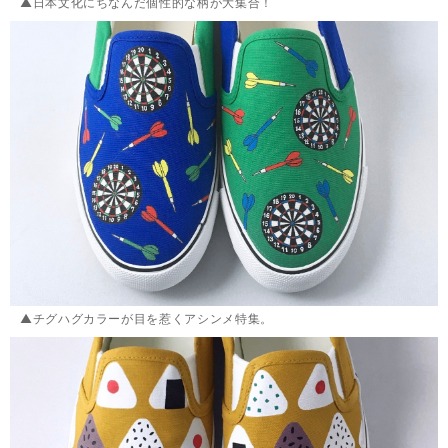
▲日本文化にちなんだ個性的な柄が大集合！
▲チグハグカラーが目を惹くアシンメ特集。