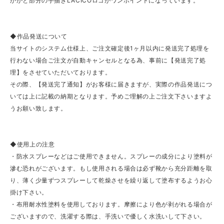
かかと部分の手描きLACICOロゴがワンポイントになっています。
◆作品発送について
当サイトのシステム仕様上、ご注文確定後1ヶ月以内に発送完了処理を
行わない場合ご注文が自動キャンセルとなる為、事前に【発送完了処
理】をさせていただいております。
その際、【発送完了通知】がお客様に届きますが、実際の作品発送につ
いては上に記載の納期となります。予めご理解の上ご注文下さいますよ
うお願い致します。
◆使用上の注意
・防水スプレーなどはご使用できません。スプレーの成分により塗料が
滲む恐れがございます。もし使用される場合は必ず靴から充分距離を取
り、薄く少量ずつスプレーして乾燥させを繰り返して塗布するようお心
掛け下さい。
・布用耐水性塗料を使用しております。摩擦により色が剥がれる場合が
ございますので、洗濯する際は、手洗いで優しく水洗いして下さい。