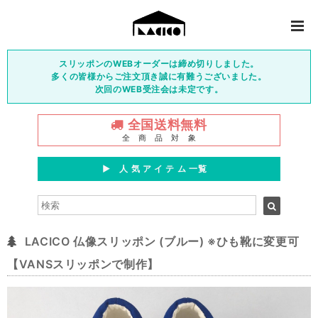
スリッポンのWEBオーダーは締め切りしました。
多くの皆様からご注文頂き誠に有難うございました。
次回のWEB受注会は未定です。
全国送料無料
全 商 品 対 象
▶︎ 人 気 ア イ テ ム 一覧
LACICO 仏像スリッポン (ブルー) ※ひも靴に変更可
【VANSスリッポンで制作】