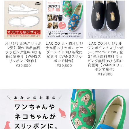
オリジナル柄スリッポ
LACICO 犬・猫オリジ
LACICO オリジナル
ン受注製作 送料無料
ナル柄スリッポン オー
ワンポイントスリッポ
ラッピング無料 ※ひも
ダーメイド ※ひも靴に
ン ( 22cm-31cm / 全
靴に変更可【VANSス
変更可【VANSスリッ
24色 ) 送料無料 ラッ
リッポンで制作】
ポンで制作】
ピング無料 ※ひも靴に
変更可【VANSスリッ
¥39,800
¥39,800
ポンで制作】
¥19,800