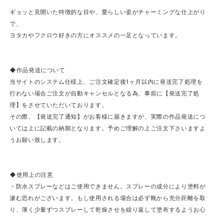
ギョッと見開いた特徴的な目や、愛らしい姿がチャーミングな仕上がり
で、
ヨタカやフクロウ好きの方にオススメの一足となっています。
◆作品発送について
当サイトのシステム仕様上、ご注文確定後1ヶ月以内に発送完了処理を
行わない場合ご注文が自動キャンセルとなる為、事前に【発送完了処
理】をさせていただいております。
その際、【発送完了通知】がお客様に届きますが、実際の作品発送につ
いては上に記載の納期となります。予めご理解の上ご注文下さいますよ
うお願い致します。
◆使用上の注意
・防水スプレーなどはご使用できません。スプレーの成分により塗料が
滲む恐れがございます。もし使用される場合は必ず靴から充分距離を取
り、薄く少量ずつスプレーして乾燥させを繰り返して塗布するようお心