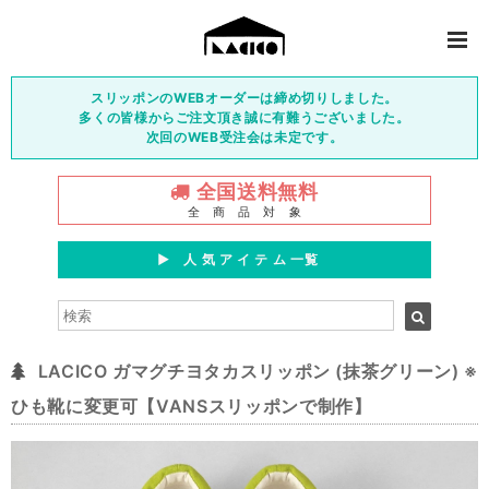
スリッポンのWEBオーダーは締め切りしました。
多くの皆様からご注文頂き誠に有難うございました。
次回のWEB受注会は未定です。
全国送料無料
全 商 品 対 象
▶︎ 人 気 ア イ テ ム 一覧
LACICO ガマグチヨタカスリッポン (抹茶グリーン) ※
ひも靴に変更可【VANSスリッポンで制作】