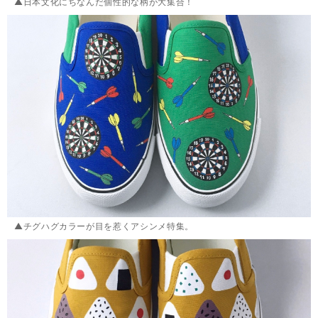
▲日本文化にちなんだ個性的な柄が大集合！
▲チグハグカラーが目を惹くアシンメ特集。