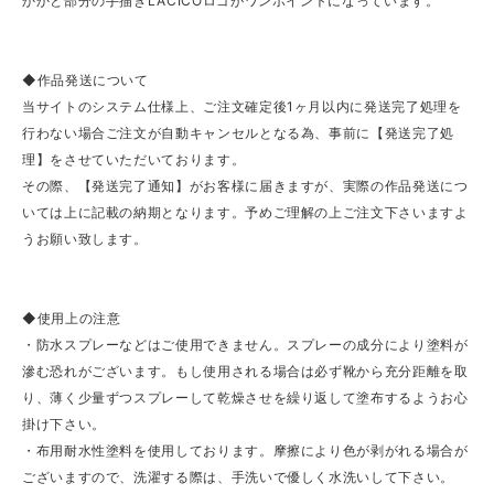
かかと部分の手描きLACICOロゴがワンポイントになっています。
◆作品発送について
当サイトのシステム仕様上、ご注文確定後1ヶ月以内に発送完了処理を
行わない場合ご注文が自動キャンセルとなる為、事前に【発送完了処
理】をさせていただいております。
その際、【発送完了通知】がお客様に届きますが、実際の作品発送につ
いては上に記載の納期となります。予めご理解の上ご注文下さいますよ
うお願い致します。
◆使用上の注意
・防水スプレーなどはご使用できません。スプレーの成分により塗料が
滲む恐れがございます。もし使用される場合は必ず靴から充分距離を取
り、薄く少量ずつスプレーして乾燥させを繰り返して塗布するようお心
掛け下さい。
・布用耐水性塗料を使用しております。摩擦により色が剥がれる場合が
ございますので、洗濯する際は、手洗いで優しく水洗いして下さい。