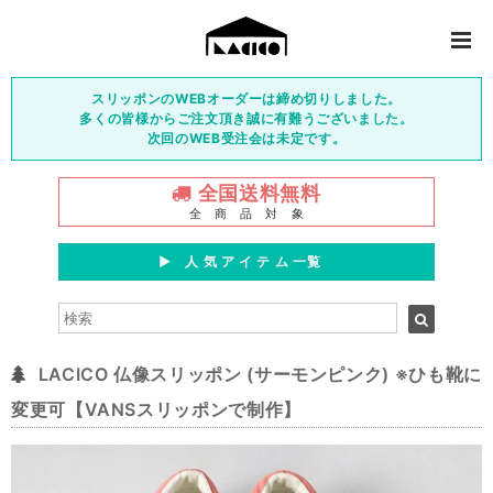
スリッポンのWEBオーダーは締め切りしました。
多くの皆様からご注文頂き誠に有難うございました。
次回のWEB受注会は未定です。
全国送料無料
全 商 品 対 象
▶︎ 人 気 ア イ テ ム 一覧
LACICO 仏像スリッポン (サーモンピンク) ※ひも靴に
変更可【VANSスリッポンで制作】