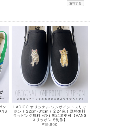
通報する
ポン
LACICO オリジナル ワンポイントスリッ
ANS
ポン ( 22cm-31cm / 全24色 ) 送料無料
ラッピング無料 ※ひも靴に変更可【VANS
スリッポンで制作】
¥19,800