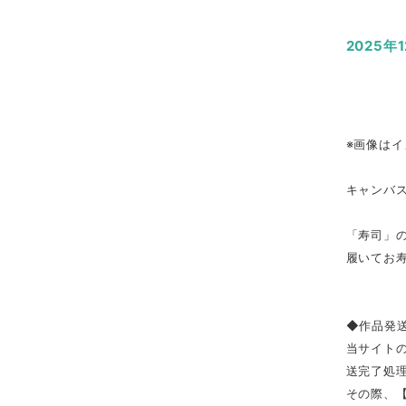
2025年
※画像はイ
キャンバス
「寿司」
履いてお
◆作品発
当サイト
送完了処
その際、