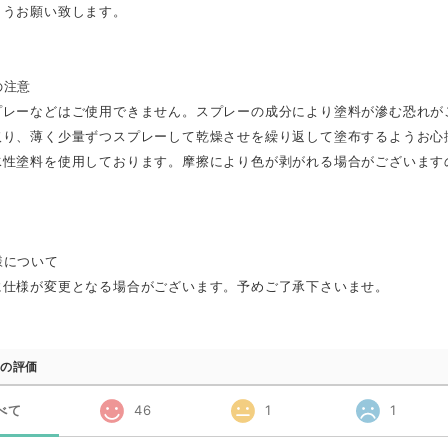
ようお願い致します。
の注意
プレーなどはご使用できません。スプレーの成分により塗料が滲む恐れが
取り、薄く少量ずつスプレーして乾燥させを繰り返して塗布するようお心
水性塗料を使用しております。摩擦により色が剥がれる場合がございます
様について
に仕様が変更となる場合がございます。予めご了承下さいませ。
の評価
べて
46
1
1