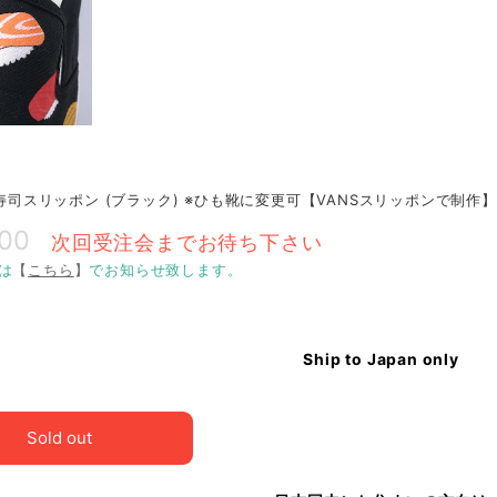
O 寿司スリッポン (ブラック) ※ひも靴に変更可【VANSスリッポンで制作】
800
次回受注会までお待ち下さい
は
【
こちら
】
でお知らせ致します。
Ship to Japan only
Sold out