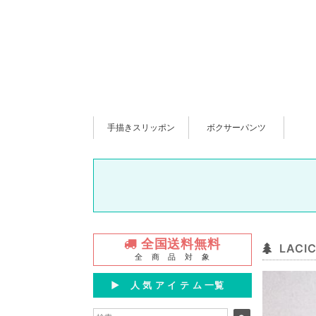
手描きスリッポン
ボクサーパンツ
全国送料無料
LAC
全 商 品 対 象
▶︎ 人 気 ア イ テ ム 一覧