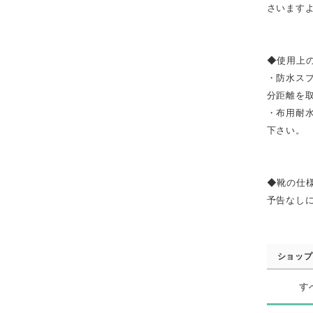
さいます
◆使用上
・防水ス
分距離を
・布用耐
下さい。
◆靴の仕
予告なし
ショップ
す