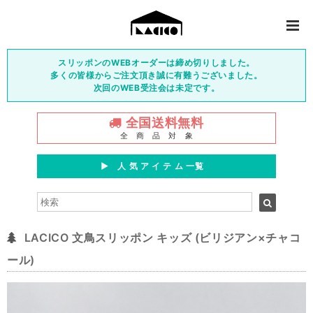
スリッポンのWEBオーダーは締め切りしました。
多くの皆様からご注文頂き誠に有難うございました。
次回のWEB受注会は未定です。
全国送料無料
全 商 品 対 象
▶︎ 人 気 ア イ テ ム 一覧
LACICO 文鳥スリッポン キッズ (ビリジアン×チャコ
ール)