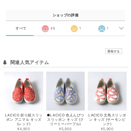
ショップの評価
すべて
46
1
1
通報する
関連人気アイテム
LACICO 折り紙スリッ
●LACICO 色えんぴつ
LACICO 文鳥スリッポ
ポン アニマル キッズ
スリッポン キッズ (ク
ン キッズ (サーモンピ
(レッド)
リーミーパープル)
ンク)
¥4,900
¥5,900
¥5,900