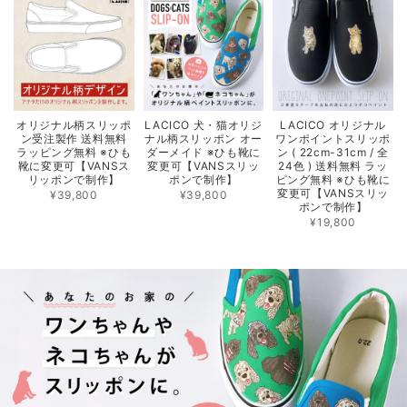
オリジナル柄スリッポ
LACICO 犬・猫オリジ
LACICO オリジナル
ン受注製作 送料無料
ナル柄スリッポン オー
ワンポイントスリッポ
ラッピング無料 ※ひも
ダーメイド ※ひも靴に
ン ( 22cm-31cm / 全
靴に変更可【VANSス
変更可【VANSスリッ
24色 ) 送料無料 ラッ
リッポンで制作】
ポンで制作】
ピング無料 ※ひも靴に
変更可【VANSスリッ
¥39,800
¥39,800
ポンで制作】
¥19,800