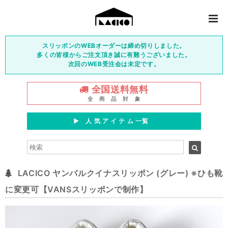
スリッポンのWEBオーダーは締め切りしました。
多くの皆様からご注文頂き誠に有難うございました。
次回のWEB受注会は未定です。
全国送料無料
全 商 品 対 象
▶︎ 人 気 ア イ テ ム 一覧
LACICO ヤンバルクイナスリッポン (グレー) ※ひも靴
に変更可【VANSスリッポンで制作】