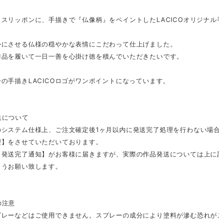
スリッポンに、手描きで『仏像柄』をペイントしたLACICOオリジナ
かにさせる仏様の穏やかな表情にこだわって仕上げました。
作品を履いて一日一善を心掛け徳を積んでいただきたいです。
の手描きLACICOロゴがワンポイントになっています。
送について
のシステム仕様上、ご注文確定後1ヶ月以内に発送完了処理を行わない場
理】をさせていただいております。
【発送完了通知】がお客様に届きますが、実際の作品発送については上に
ようお願い致します。
の注意
プレーなどはご使用できません。スプレーの成分により塗料が滲む恐れが