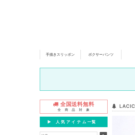
手描きスリッポン
ボクサーパンツ
全国送料無料
LAC
全 商 品 対 象
▶︎ 人 気 ア イ テ ム 一覧