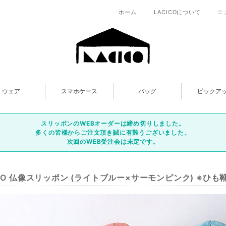
ホーム
LACICOについて
ニ
ウェア
スマホケース
バッグ
ピックア
スリッポンのWEBオーダーは締め切りしました。
多くの皆様からご注文頂き誠に有難うございました。
次回のWEB受注会は未定です。
ICO 仏像スリッポン (ライトブルー×サーモンピンク) ※ひ