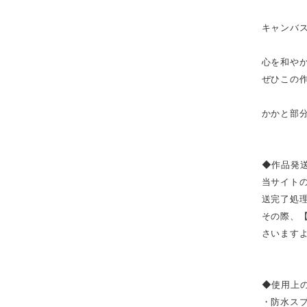
キャンバス
心を和や
ぜひこの
かかと部分
◆作品発
当サイト
送完了処
その際、
さいます
◆使用上
・防水ス