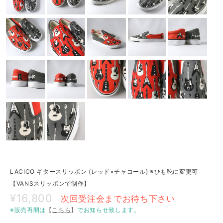
LACICO ギタースリッポン (レッド×チャコール) ※ひも靴に変更可
【VANSスリッポンで制作】
¥16,800
次回受注会までお待ち下さい
※販売再開は
【
こちら
】
でお知らせ致します。