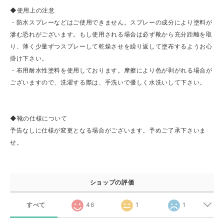
◆使用上の注意
・防水スプレーなどはご使用できません。スプレーの成分により塗料が
滲む恐れがございます。もし使用される場合は必ず靴から充分距離を取
り、薄く少量ずつスプレーして乾燥させを繰り返して塗布するようお心
掛け下さい。
・布用耐水性塗料を使用しております。摩擦により色が剥がれる場合が
ございますので、洗濯する際は、手洗いで優しく水洗いして下さい。
◆靴の仕様について
予告なしに仕様が変更となる場合がございます。予めご了承下さいま
せ。
ショップの評価
すべて
46
1
1