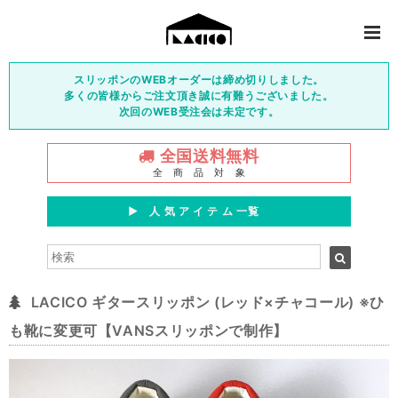
スリッポンのWEBオーダーは締め切りしました。
多くの皆様からご注文頂き誠に有難うございました。
次回のWEB受注会は未定です。
全国送料無料
全 商 品 対 象
▶︎ 人 気 ア イ テ ム 一覧
LACICO ギタースリッポン (レッド×チャコール) ※ひ
も靴に変更可【VANSスリッポンで制作】