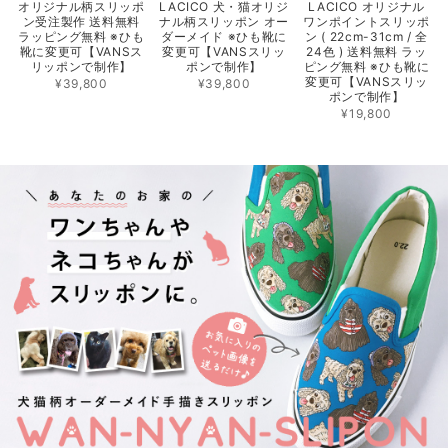
オリジナル柄スリッポ
LACICO 犬・猫オリジ
LACICO オリジナル
ン受注製作 送料無料
ナル柄スリッポン オー
ワンポイントスリッポ
ラッピング無料 ※ひも
ダーメイド ※ひも靴に
ン ( 22cm-31cm / 全
靴に変更可【VANSス
変更可【VANSスリッ
24色 ) 送料無料 ラッ
リッポンで制作】
ポンで制作】
ピング無料 ※ひも靴に
変更可【VANSスリッ
¥39,800
¥39,800
ポンで制作】
¥19,800