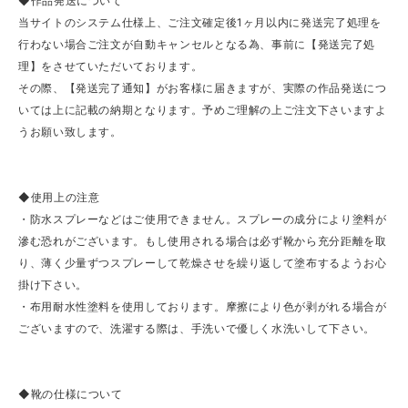
◆作品発送について
当サイトのシステム仕様上、ご注文確定後1ヶ月以内に発送完了処理を
行わない場合ご注文が自動キャンセルとなる為、事前に【発送完了処
理】をさせていただいております。
その際、【発送完了通知】がお客様に届きますが、実際の作品発送につ
いては上に記載の納期となります。予めご理解の上ご注文下さいますよ
うお願い致します。
◆使用上の注意
・防水スプレーなどはご使用できません。スプレーの成分により塗料が
滲む恐れがございます。もし使用される場合は必ず靴から充分距離を取
り、薄く少量ずつスプレーして乾燥させを繰り返して塗布するようお心
掛け下さい。
・布用耐水性塗料を使用しております。摩擦により色が剥がれる場合が
ございますので、洗濯する際は、手洗いで優しく水洗いして下さい。
◆靴の仕様について