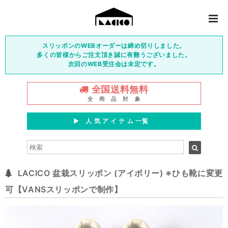
スリッポンのWEBオーダーは締め切りしました。
多くの皆様からご注文頂き誠に有難うございました。
次回のWEB受注会は未定です。
全国送料無料
全 商 品 対 象
▶︎ 人 気 ア イ テ ム 一覧
LACICO 盆栽スリッポン (アイボリー) ※ひも靴に変更
可【VANSスリッポンで制作】