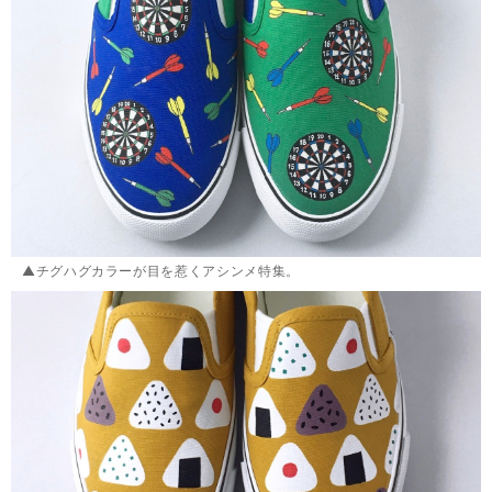
▲チグハグカラーが目を惹くアシンメ特集。