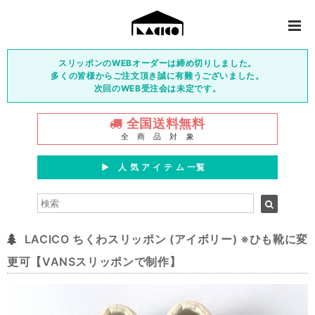
スリッポンのWEBオーダーは締め切りしました。
多くの皆様からご注文頂き誠に有難うございました。
次回のWEB受注会は未定です。
全国送料無料
全 商 品 対 象
▶︎ 人 気 ア イ テ ム 一覧
LACICO ちくわスリッポン (アイボリー) ※ひも靴に変
更可【VANSスリッポンで制作】