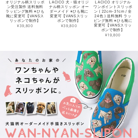
オリジナル柄スリッポ
LACICO 犬・猫オリジ
LACICO オリジナル
ン受注製作 送料無料
ナル柄スリッポン オー
ワンポイントスリッポ
ラッピング無料 ※ひも
ダーメイド ※ひも靴に
ン ( 22cm-31cm / 全
靴に変更可【VANSス
変更可【VANSスリッ
24色 ) 送料無料 ラッ
リッポンで制作】
ポンで制作】
ピング無料 ※ひも靴に
変更可【VANSスリッ
¥39,800
¥39,800
ポンで制作】
¥19,800