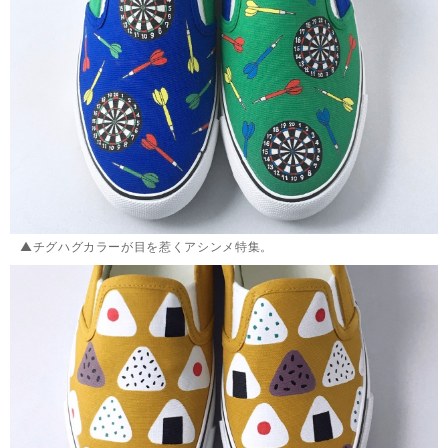
▲チグハグカラーが目を惹くアシンメ特集。