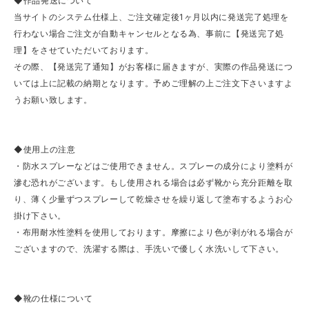
◆作品発送について
当サイトのシステム仕様上、ご注文確定後1ヶ月以内に発送完了処理を
行わない場合ご注文が自動キャンセルとなる為、事前に【発送完了処
理】をさせていただいております。
その際、【発送完了通知】がお客様に届きますが、実際の作品発送につ
いては上に記載の納期となります。予めご理解の上ご注文下さいますよ
うお願い致します。
◆使用上の注意
・防水スプレーなどはご使用できません。スプレーの成分により塗料が
滲む恐れがございます。もし使用される場合は必ず靴から充分距離を取
り、薄く少量ずつスプレーして乾燥させを繰り返して塗布するようお心
掛け下さい。
・布用耐水性塗料を使用しております。摩擦により色が剥がれる場合が
ございますので、洗濯する際は、手洗いで優しく水洗いして下さい。
◆靴の仕様について