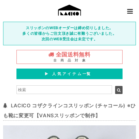
スリッポンのWEBオーダーは締め切りしました。
多くの皆様からご注文頂き誠に有難うございました。
次回のWEB受注会は未定です。
全国送料無料
全 商 品 対 象
▶︎ 人 気 ア イ テ ム 一覧
LACICO コザクラインコスリッポン (チャコール) ※ひ
も靴に変更可【VANSスリッポンで制作】