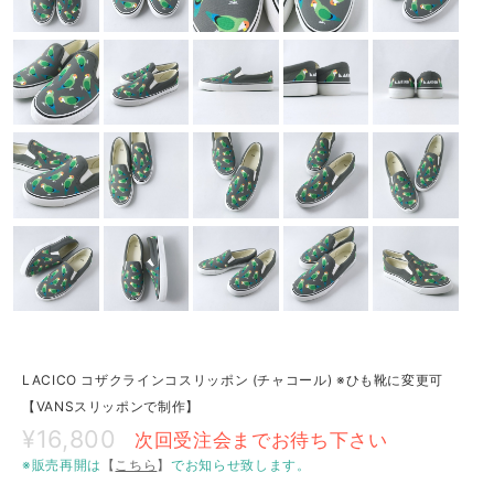
LACICO コザクラインコスリッポン (チャコール) ※ひも靴に変更可
【VANSスリッポンで制作】
¥16,800
次回受注会までお待ち下さい
※販売再開は
【
こちら
】
でお知らせ致します。