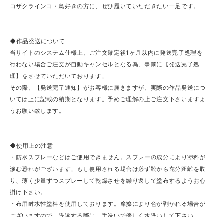
コザクラインコ・鳥好きの方に、ぜひ履いていただきたい一足です。
◆作品発送について
当サイトのシステム仕様上、ご注文確定後1ヶ月以内に発送完了処理を
行わない場合ご注文が自動キャンセルとなる為、事前に【発送完了処
理】をさせていただいております。
その際、【発送完了通知】がお客様に届きますが、実際の作品発送につ
いては上に記載の納期となります。予めご理解の上ご注文下さいますよ
うお願い致します。
◆使用上の注意
・防水スプレーなどはご使用できません。スプレーの成分により塗料が
滲む恐れがございます。もし使用される場合は必ず靴から充分距離を取
り、薄く少量ずつスプレーして乾燥させを繰り返して塗布するようお心
掛け下さい。
・布用耐水性塗料を使用しております。摩擦により色が剥がれる場合が
ございますので、洗濯する際は、手洗いで優しく水洗いして下さい。