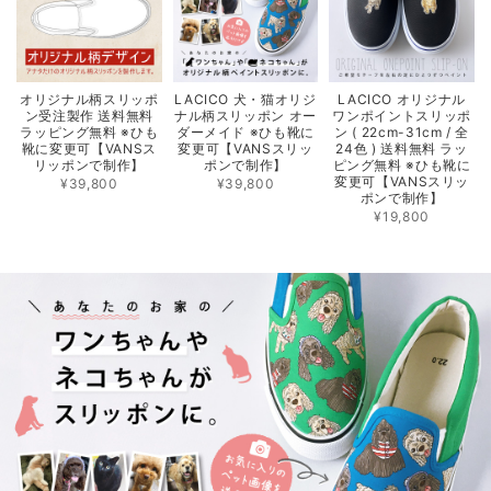
オリジナル柄スリッポ
LACICO 犬・猫オリジ
LACICO オリジナル
ン受注製作 送料無料
ナル柄スリッポン オー
ワンポイントスリッポ
ラッピング無料 ※ひも
ダーメイド ※ひも靴に
ン ( 22cm-31cm / 全
靴に変更可【VANSス
変更可【VANSスリッ
24色 ) 送料無料 ラッ
リッポンで制作】
ポンで制作】
ピング無料 ※ひも靴に
変更可【VANSスリッ
¥39,800
¥39,800
ポンで制作】
¥19,800