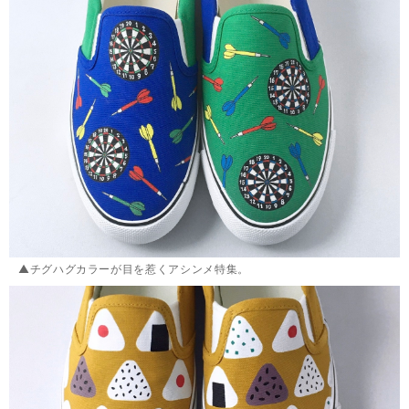
▲チグハグカラーが目を惹くアシンメ特集。