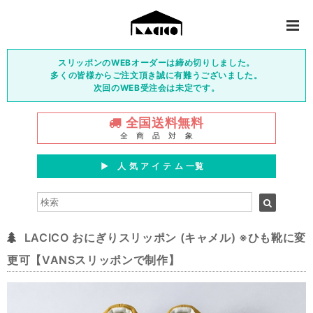
スリッポンのWEBオーダーは締め切りしました。
多くの皆様からご注文頂き誠に有難うございました。
次回のWEB受注会は未定です。
全国送料無料
全 商 品 対 象
▶︎ 人 気 ア イ テ ム 一覧
LACICO おにぎりスリッポン (キャメル) ※ひも靴に変
更可【VANSスリッポンで制作】