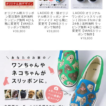
オリジナル柄スリッポ
LACICO 犬・猫オリジ
LACICO オリジナル
ン受注製作 送料無料
ナル柄スリッポン オー
ワンポイントスリッポ
ラッピング無料 ※ひも
ダーメイド ※ひも靴に
ン ( 22cm-31cm / 全
靴に変更可【VANSス
変更可【VANSスリッ
24色 ) 送料無料 ラッ
リッポンで制作】
ポンで制作】
ピング無料 ※ひも靴に
変更可【VANSスリッ
¥39,800
¥39,800
ポンで制作】
¥19,800