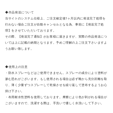
◆作品発送について
当サイトのシステム仕様上、ご注文確定後1ヶ月以内に発送完了処理を
行わない場合ご注文が自動キャンセルとなる為、事前に【発送完了処
理】をさせていただいております。
その際、【発送完了通知】がお客様に届きますが、実際の作品発送につ
いては上に記載の納期となります。予めご理解の上ご注文下さいますよ
うお願い致します。
◆使用上の注意
・防水スプレーなどはご使用できません。スプレーの成分により塗料が
滲む恐れがございます。もし使用される場合は必ず靴から充分距離を取
り、薄く少量ずつスプレーして乾燥させを繰り返して塗布するようお心
掛け下さい。
・布用耐水性塗料を使用しております。摩擦により色が剥がれる場合が
ございますので、洗濯する際は、手洗いで優しく水洗いして下さい。