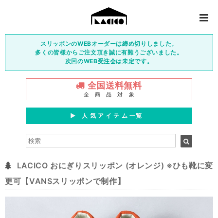
スリッポンのWEBオーダーは締め切りしました。
多くの皆様からご注文頂き誠に有難うございました。
次回のWEB受注会は未定です。
全国送料無料
全 商 品 対 象
▶︎ 人 気 ア イ テ ム 一覧
LACICO おにぎりスリッポン (オレンジ) ※ひも靴に変
更可【VANSスリッポンで制作】