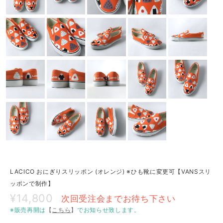
LACICO おにぎりスリッポン (オレンジ) ※ひも靴に変更可【VANSスリ
ッポンで制作】
¥14,800
次回受注会までお待ち下さい
※販売再開は
【
こちら
】
でお知らせ致します。