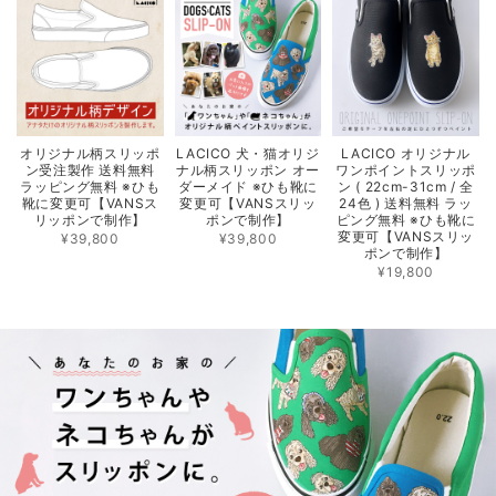
オリジナル柄スリッポ
LACICO 犬・猫オリジ
LACICO オリジナル
ン受注製作 送料無料
ナル柄スリッポン オー
ワンポイントスリッポ
ラッピング無料 ※ひも
ダーメイド ※ひも靴に
ン ( 22cm-31cm / 全
靴に変更可【VANSス
変更可【VANSスリッ
24色 ) 送料無料 ラッ
リッポンで制作】
ポンで制作】
ピング無料 ※ひも靴に
変更可【VANSスリッ
¥39,800
¥39,800
ポンで制作】
¥19,800