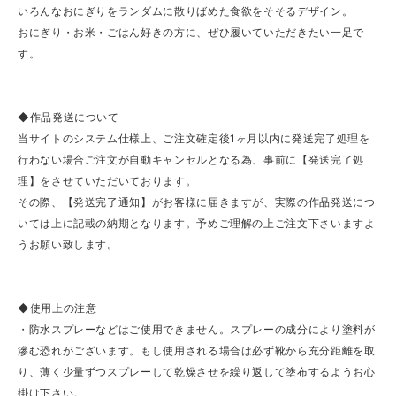
いろんなおにぎりをランダムに散りばめた食欲をそそるデザイン。
おにぎり・お米・ごはん好きの方に、ぜひ履いていただきたい一足で
す。
◆作品発送について
当サイトのシステム仕様上、ご注文確定後1ヶ月以内に発送完了処理を
行わない場合ご注文が自動キャンセルとなる為、事前に【発送完了処
理】をさせていただいております。
その際、【発送完了通知】がお客様に届きますが、実際の作品発送につ
いては上に記載の納期となります。予めご理解の上ご注文下さいますよ
うお願い致します。
◆使用上の注意
・防水スプレーなどはご使用できません。スプレーの成分により塗料が
滲む恐れがございます。もし使用される場合は必ず靴から充分距離を取
り、薄く少量ずつスプレーして乾燥させを繰り返して塗布するようお心
掛け下さい。