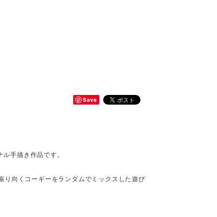
Save
ジナル手描き作品です。
振り向くコーギーをランダムでミックスした遊び
。