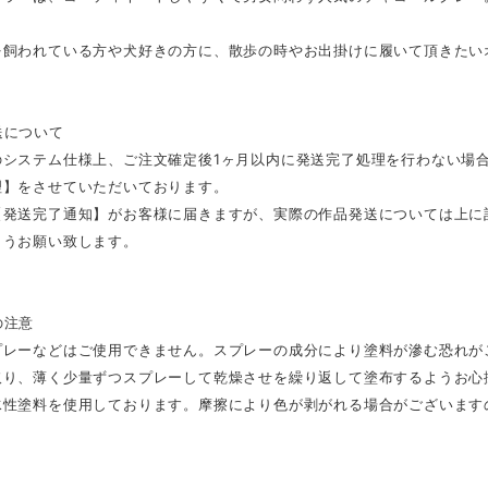
を飼われている方や犬好きの方に、散歩の時やお出掛けに履いて頂きたい
送について
のシステム仕様上、ご注文確定後1ヶ月以内に発送完了処理を行わない場
理】をさせていただいております。
【発送完了通知】がお客様に届きますが、実際の作品発送については上に
ようお願い致します。
の注意
プレーなどはご使用できません。スプレーの成分により塗料が滲む恐れが
取り、薄く少量ずつスプレーして乾燥させを繰り返して塗布するようお心
水性塗料を使用しております。摩擦により色が剥がれる場合がございます