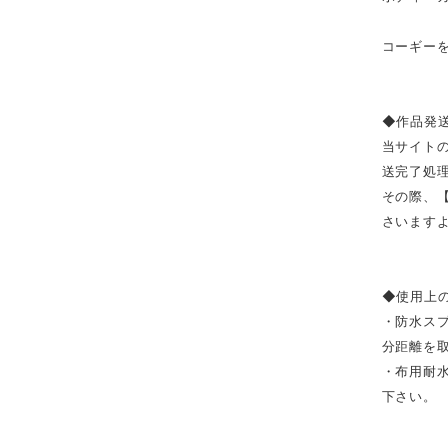
コーギー
◆作品発
当サイト
送完了処
その際、
さいます
◆使用上
・防水ス
分距離を
・布用耐
下さい。