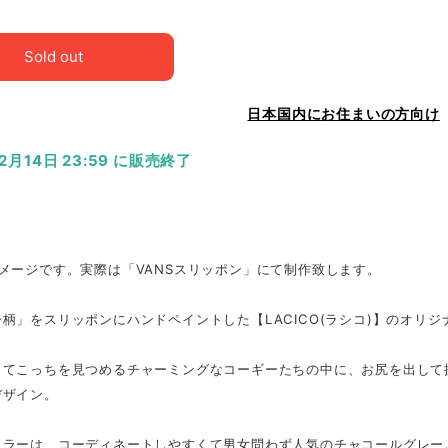
Sold out
日本国内にお住まいの方向け
12月14日 23:59 に販売終了
メージです。実際は「VANSスリッポン」にて制作致します。
柄」をスリッポンにハンドペイントした【LACICO(ラシコ)】のオリ
してこっちを見つめるチャーミングなコーギーたちの中に、お尻を出して
デザイン。
カラーは、コーディネートしやすくて男女問わず人気のチャコールグレー