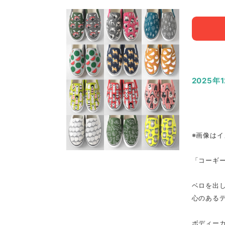
2025年
※画像はイ
「コーギー
ベロを出
心のある
ボディー