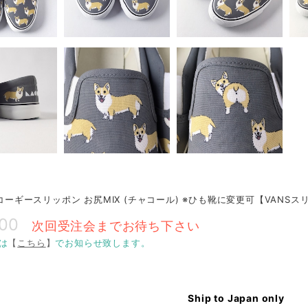
O コーギースリッポン お尻MIX (チャコール) ※ひも靴に変更可【VANS
800
次回受注会までお待ち下さい
は
【
こちら
】
でお知らせ致します。
Ship to Japan only