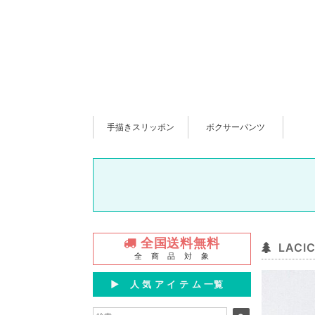
手描きスリッポン
ボクサーパンツ
全国送料無料
LAC
全 商 品 対 象
▶︎ 人 気 ア イ テ ム 一覧