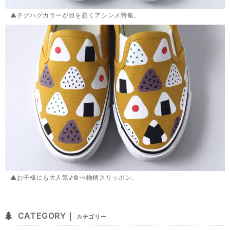
▲チグハグカラーが目を惹くアシンメ特集。
▲お子様にも大人気♪食べ物柄スリッポン。
CATEGORY｜
カテゴリー