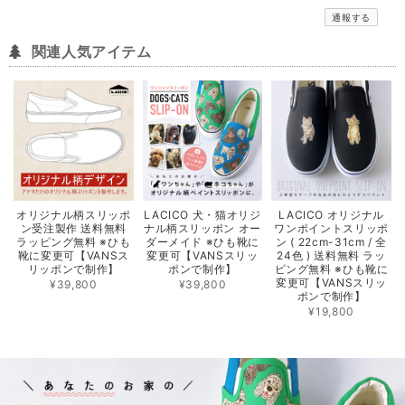
通報する
関連人気アイテム
オリジナル柄スリッポ
LACICO 犬・猫オリジ
LACICO オリジナル
ン受注製作 送料無料
ナル柄スリッポン オー
ワンポイントスリッポ
ラッピング無料 ※ひも
ダーメイド ※ひも靴に
ン ( 22cm-31cm / 全
靴に変更可【VANSス
変更可【VANSスリッ
24色 ) 送料無料 ラッ
リッポンで制作】
ポンで制作】
ピング無料 ※ひも靴に
変更可【VANSスリッ
¥39,800
¥39,800
ポンで制作】
¥19,800