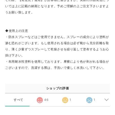
いては上に記載の納期となります。予めご理解の上ご注文下さいますよ
うお願い致します。
◆使用上の注意
・防水スプレーなどはご使用できません。スプレーの成分により塗料が
滲む恐れがございます。もし使用される場合は必ず靴から充分距離を取
り、薄く少量ずつスプレーして乾燥させを繰り返して塗布するようお心
掛け下さい。
・布用耐水性塗料を使用しております。摩擦により色が剥がれる場合が
ございますので、洗濯する際は、手洗いで優しく水洗いして下さい。
ショップの評価
すべて
46
1
1