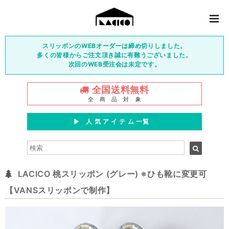
スリッポンのWEBオーダーは締め切りしました。
多くの皆様からご注文頂き誠に有難うございました。
次回のWEB受注会は未定です。
全国送料無料
全 商 品 対 象
▶︎ 人 気 ア イ テ ム 一覧
LACICO 桃スリッポン (グレー) ※ひも靴に変更可
【VANSスリッポンで制作】