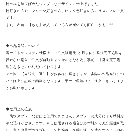
桃のみを散りばめたシンプルなデザインに仕上げました。
桃好きの方や、フルーツ好きの方、ピンク色好きの方にオススメの一足
です。
また、名前に【もも】が入っている方が履いても面白いかも。^^
◆作品発送について
当サイトのシステム仕様上、ご注文確定後1ヶ月以内に発送完了処理を
行わない場合ご注文が自動キャンセルとなる為、事前に【発送完了処
理】をさせていただいております。
その際、【発送完了通知】がお客様に届きますが、実際の作品発送につ
いては上に記載の納期となります。予めご理解の上ご注文下さいますよ
うお願い致します。
◆使用上の注意
・防水スプレーなどはご使用できません。スプレーの成分により塗料が
滲む恐れがございます。もし使用される場合は必ず靴から充分距離を取
り、薄く少量ずつスプレーして乾燥させを繰り返して塗布するようお心