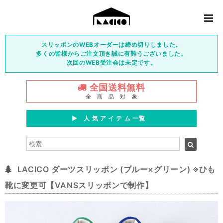
スリッポンのWEBオーダーは締め切りしました。
多くの皆様からご注文頂き誠に有難うございました。
次回のWEB受注会は未定です。
全国送料無料
全 商 品 対 象
▶︎ 人 気 ア イ テ ム 一覧
LACICO ダーツスリッポン (ブルー×グリーン) ※ひも
靴に変更可【VANSスリッポンで制作】