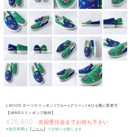
LACICO ダーツスリッポン (ブルー×グリーン) ※ひも靴に変更可
【VANSスリッポンで制作】
¥26,800
次回受注会までお待ち下さい
※販売再開は
【
こちら
】
でお知らせ致します。