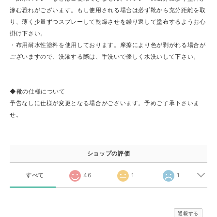
滲む恐れがございます。もし使用される場合は必ず靴から充分距離を取
り、薄く少量ずつスプレーして乾燥させを繰り返して塗布するようお心
掛け下さい。
・布用耐水性塗料を使用しております。摩擦により色が剥がれる場合が
ございますので、洗濯する際は、手洗いで優しく水洗いして下さい。
◆靴の仕様について
予告なしに仕様が変更となる場合がございます。予めご了承下さいま
せ。
ショップの評価
すべて
46
1
1
通報する