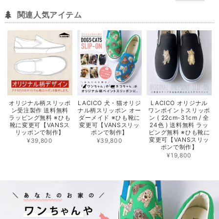
関連人気アイテム
オリジナル柄スリッポ
LACICO 犬・猫オリジ
LACICO オリジナル
ン受注製作 送料無料
ナル柄スリッポン オー
ワンポイントスリッポ
ラッピング無料 ※ひも
ダーメイド ※ひも靴に
ン ( 22cm-31cm / 全
靴に変更可【VANSス
変更可【VANSスリッ
24色 ) 送料無料 ラッ
リッポンで制作】
ポンで制作】
ピング無料 ※ひも靴に
変更可【VANSスリッ
¥39,800
¥39,800
ポンで制作】
¥19,800