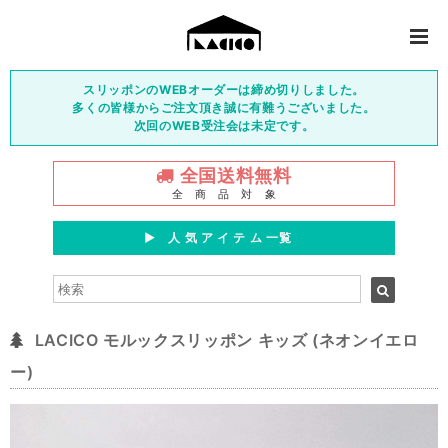
スリッポンのWEBオーダーは締め切りしました。
多くの皆様からご注文頂き誠に有難うございました。
次回のWEB受注会は未定です。
全国送料無料
全 商 品 対 象
▶︎ 人 気 ア イ テ ム 一覧
LACICO モルックスリッポン キッズ (ネオンイエロ
ー)