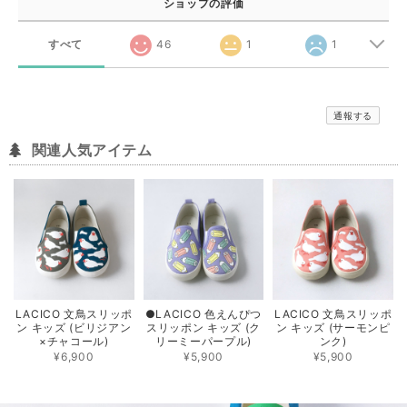
ショップの評価
すべて
46
1
1
通報する
関連人気アイテム
LACICO 文鳥スリッポ
●LACICO 色えんぴつ
LACICO 文鳥スリッポ
ン キッズ (ビリジアン
スリッポン キッズ (ク
ン キッズ (サーモンピ
×チャコール)
リーミーパープル)
ンク)
¥6,900
¥5,900
¥5,900