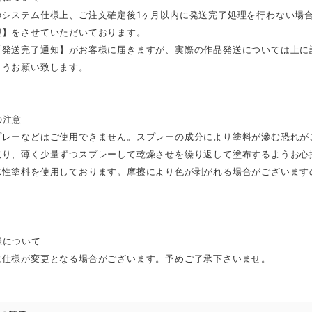
のシステム仕様上、ご注文確定後1ヶ月以内に発送完了処理を行わない場
理】をさせていただいております。
【発送完了通知】がお客様に届きますが、実際の作品発送については上に
ようお願い致します。
の注意
プレーなどはご使用できません。スプレーの成分により塗料が滲む恐れが
取り、薄く少量ずつスプレーして乾燥させを繰り返して塗布するようお心
水性塗料を使用しております。摩擦により色が剥がれる場合がございます
様について
に仕様が変更となる場合がございます。予めご了承下さいませ。