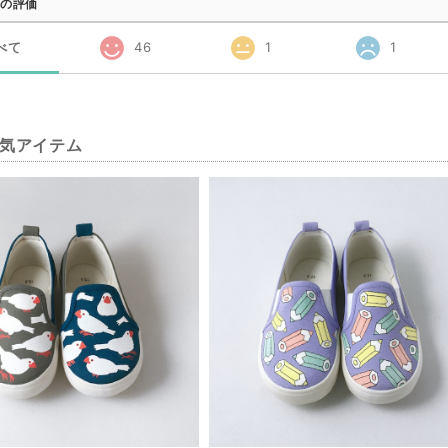
の評価
べて
46
1
1
気アイテム