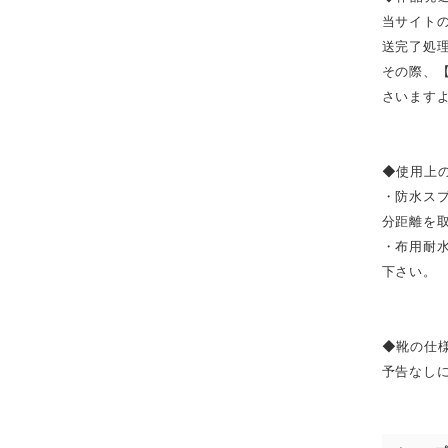
当サイト
送完了処
その際、
さいます
◆使用上
・防水ス
分距離を
・布用耐
下さい。
◆靴の仕
予告なし