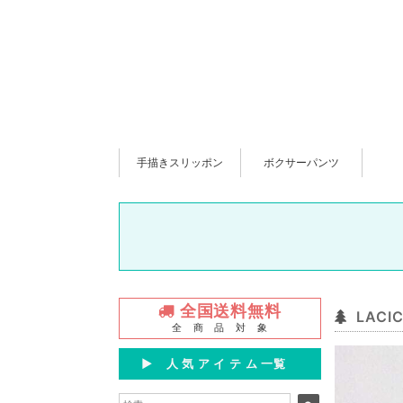
手描きスリッポン
ボクサーパンツ
全国送料無料
LAC
全 商 品 対 象
▶︎ 人 気 ア イ テ ム 一覧