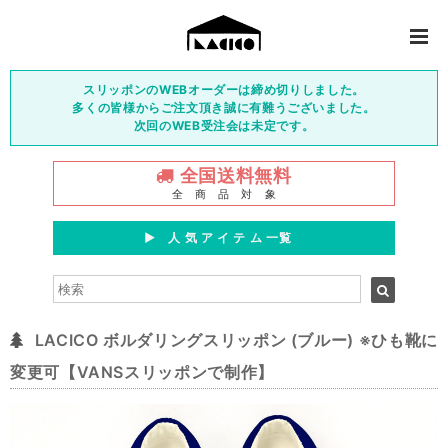
スリッポンのWEBオーダーは締め切りしました。
多くの皆様からご注文頂き誠に有難うございました。
次回のWEB受注会は未定です。
全国送料無料
全 商 品 対 象
▶︎ 人 気 ア イ テ ム 一覧
LACICO ボルダリングスリッポン (ブルー) ※ひも靴に
変更可【VANSスリッポンで制作】