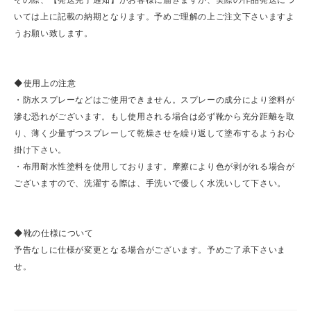
いては上に記載の納期となります。予めご理解の上ご注文下さいますよ
うお願い致します。
◆使用上の注意
・防水スプレーなどはご使用できません。スプレーの成分により塗料が
滲む恐れがございます。もし使用される場合は必ず靴から充分距離を取
り、薄く少量ずつスプレーして乾燥させを繰り返して塗布するようお心
掛け下さい。
・布用耐水性塗料を使用しております。摩擦により色が剥がれる場合が
ございますので、洗濯する際は、手洗いで優しく水洗いして下さい。
◆靴の仕様について
予告なしに仕様が変更となる場合がございます。予めご了承下さいま
せ。