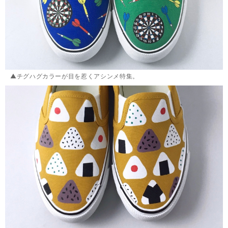
▲チグハグカラーが目を惹くアシンメ特集。