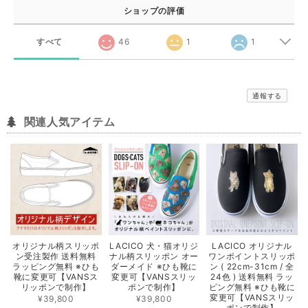
ショップの評価
すべて
46
1
1
通報する
関連人気アイテム
オリジナル柄スリッポ
LACICO 犬・猫オリジ
LACICO オリジナル
ン受注製作 送料無料
ナル柄スリッポン オー
ワンポイントスリッポ
ラッピング無料 ※ひも
ダーメイド ※ひも靴に
ン ( 22cm-31cm / 全
靴に変更可【VANSス
変更可【VANSスリッ
24色 ) 送料無料 ラッ
リッポンで制作】
ポンで制作】
ピング無料 ※ひも靴に
変更可【VANSスリッ
¥39,800
¥39,800
ポンで制作】